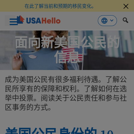
在此了解当前和预期的移民变化。
跳
面向新美国公民的
到
内
容
信息
成为美国公民有很多福利待遇。了解公
民所享有的保障和权利。了解如何在选
举中投票。阅读关于公民责任和参与社
区事务的方式。