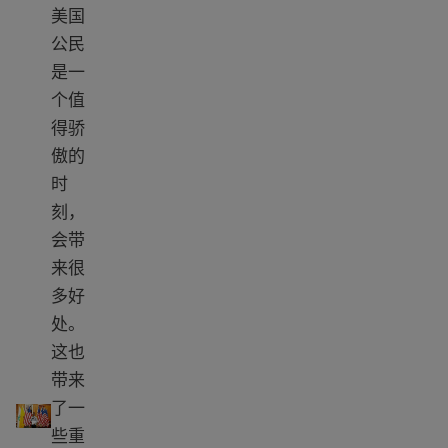
美国
公民
是一
个值
得骄
傲的
时
刻，
会带
来很
多好
处。
这也
带来
公民责任
了一
些重