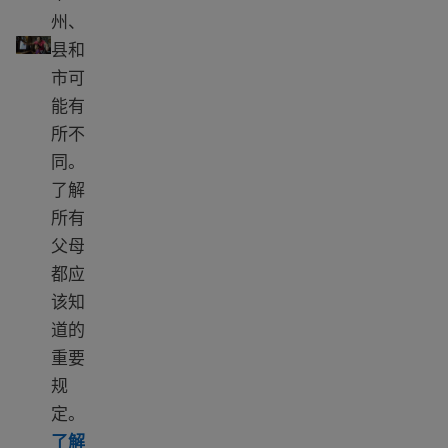
州、
美国的养育子女和养育子女法
县和
市可
能有
所不
同。
了解
所有
父母
都应
该知
道的
重要
规
定。
了解