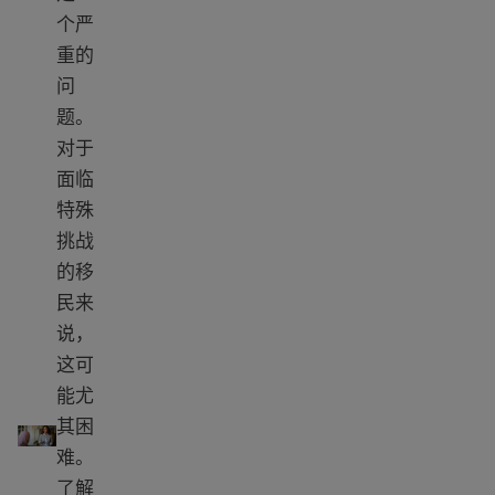
个严
重的
问
题。
对于
面临
特殊
挑战
的移
民来
说，
这可
能尤
家庭暴力帮助
其困
难。
了解