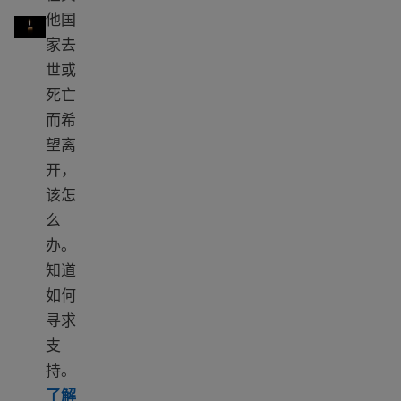
有人去世时该怎么办
他国
家去
世或
死亡
而希
望离
开，
该怎
么
办。
知道
如何
寻求
支
持。
了解