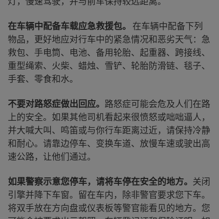
灯，慢速驾驶，并与前车保持较远距离。
在车辆中配备车载应急救援包。
在车辆中配备下列
物品，更好地应对行车中的紧急情况和恶劣天气：急
救包、手电筒、电池、备用轮胎、起重器、跨接线、
重型绳索、火柴、蜡烛、雪铲、轮胎防滑链、毯子、
手套、零食和水。
不要对路怒症做出回应。
路怒症可能会危及人们在路
上的安全。如果其他司机看起来很愤怒或咄咄逼人，
并大喊大叫、鸣笛或与你行车距离过近，请保持冷静
和耐心。请靠边停车、变换车道、放慢车速或驶出高
速公路，让他们通过。
如果警察示意您停车，请将车停在安全的地方
。
关闭
引擎并降下车窗。留在车内，除非警官要求您下车。
将双手放在方向盘或仪表板等警官能看见的地方。您