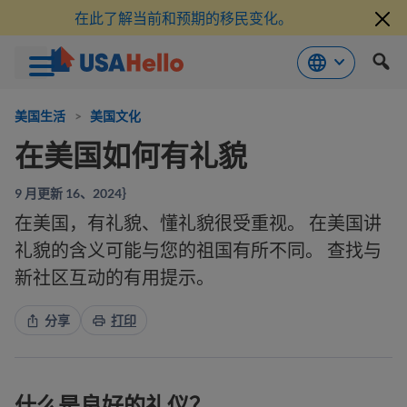
在此了解当前和预期的移民变化。
跳
到
美国生活
>
美国文化
内
在美国如何有礼貌
容
9 月更新 16、2024｝
在美国，有礼貌、懂礼貌很受重视。 在美国讲
礼貌的含义可能与您的祖国有所不同。 查找与
新社区互动的有用提示。
分享
打印
什么是良好的礼仪？