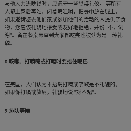
与他人共进晚餐时，应遵守一些餐桌礼仪。 等所有
人都上菜后再吃，闭着嘴咀嚼，把餐巾放在腿上。
如果
邀请
您去他们家或参加他们的活动的人提供了食
物，您应该礼貌地接受或友好地拒绝，并说 "不，谢
谢"。留在餐桌旁直到大家都吃完也被认为是一种礼
貌。
8.
咳嗽、打喷嚏或打嗝时要捂住嘴巴
在美国，人们认为不捂嘴打嗝或咳嗽是不礼貌的。
如果你打嗝或放屁，礼貌地说 "对不起"。
9.
排队等候