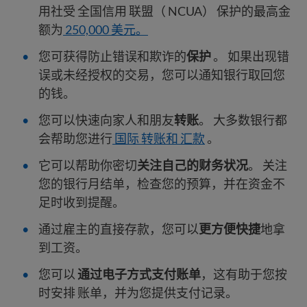
用社受 全国信用 联盟（ NCUA） 保护的最高金
额为
250,000 美元。
您可获得防止错误和欺诈的
保护
。 如果出现错
误或未经授权的交易，您可以通知银行取回您
的钱。
您可以快速向家人和朋友
转账
。 大多数银行都
会帮助您进行
国际 转账和 汇款
。
它可以帮助你密切
关注自己的财务状况
。 关注
您的银行月结单，检查您的预算，并在资金不
足时收到提醒。
通过雇主的直接存款，您可以
更方便快捷
地拿
到工资。
您可以
通过电子方式支付账单
，这有助于您按
时安排 账单，并为您提供支付记录。