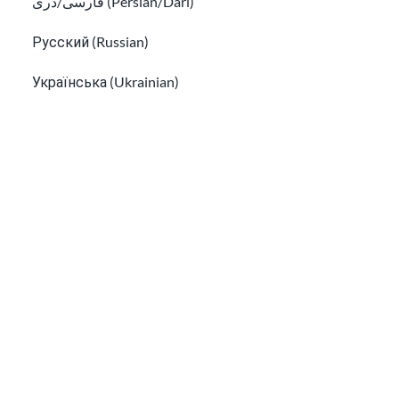
فارسی/دری (Persian/Dari)
Русский (Russian)
Українська (Ukrainian)
Tiếng Việt (Vietnamese)
美国公民及绿卡持有人亲属移民
Other pages in:
了解有关移民的社交媒体和数字安全的信息
한국어 (Korean)
Ikinyarwanda (Kinyarwanda)
Kiswahili (Swahili)
አማርኛ (Amharic)
پښتو (Pashto)