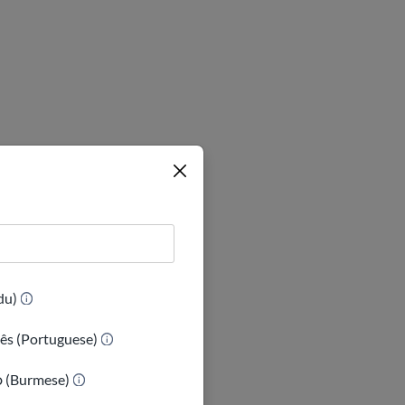
(Urdu)
ês (Portuguese)
ာ (Burmese)