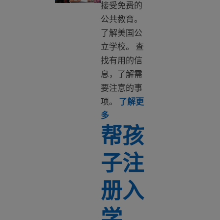
接受免费的
公共教育。
了解美国公
立学校。 查
找有用的信
息，了解需
要注意的事
项。
了解更
Learn more about Public scho
多
帮孩
子注
册入
学