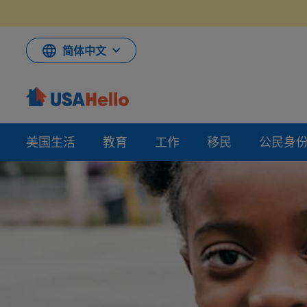
跳
到
内
容
简体中文
美国生活
教育
工作
移民
公民身