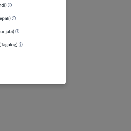
indi)
epali)
Punjabi)
(Tagalog)