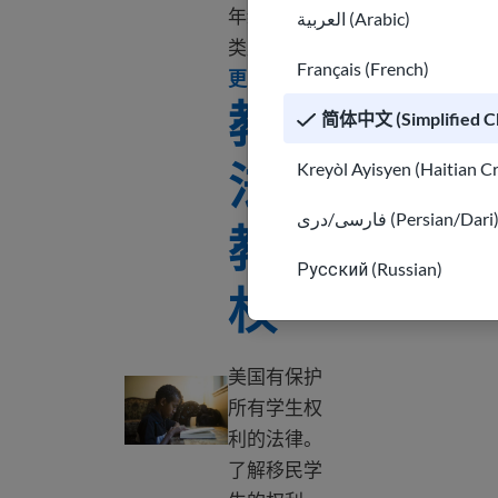
年级和班级
العربية (Arabic)
类型。
了解
Français (French)
Learn more about U.S. educ
更多
教育
简体中文 (Simplified Ch
法和
Kreyòl Ayisyen (Haitian C
فارسی/دری (Persian/Dari
教育
Русский (Russian)
权
美国有保护
教育法和教育权
所有学生权
利的法律。
了解移民学