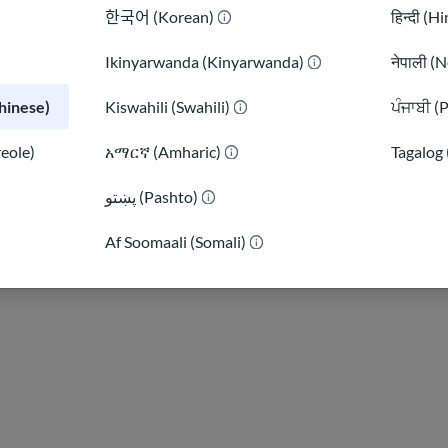
한국어 (Korean)
हिन्दी (H
Ikinyarwanda (Kinyarwanda)
नेपाली (N
ation system levels
inese)
Kiswahili (Swahili)
ਪੰਜਾਬੀ (
reole)
አማርኛ (Amharic)
Tagalog 
پښتو (Pashto)
)
Af Soomaali (Somali)