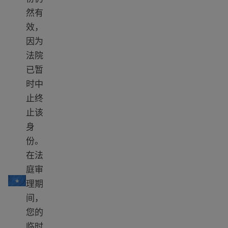
然有
效，
因为
法院
已暂
时中
止终
止该
身
份。
在法
TPS 索马里
庭审
理期
间，
您的
临时