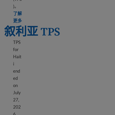
)。
了解
Learn more about TPS Sudan
更多
叙利亚 TPS
TPS
for
Hait
i
end
ed
on
July
27,
202
6.