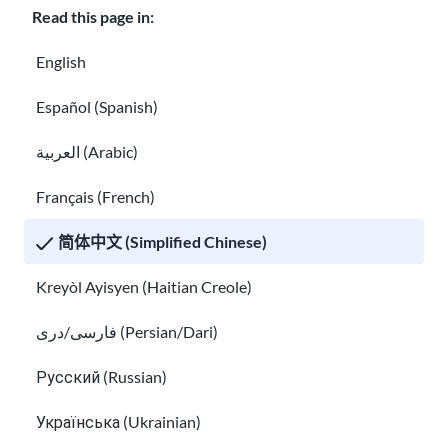
Read this page in:
) 的
人来
English
说，
Español (Spanish)
TPS
Ukr
العربية (Arabic)
aine
的有
Français (French)
效期
简体中文 (Simplified Chinese)
至
乌克兰 TPS
202
Kreyòl Ayisyen (Haitian Creole)
6 年
10
فارسی/دری (Persian/Dari)
月
Русский (Russian)
19
日。
Українська (Ukrainian)
您已