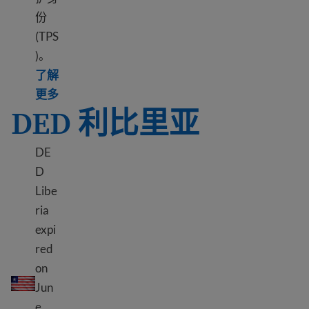
份
(TPS
)。
了解
Learn more about TPS Lebanon
更多
DED 利比里亚
DE
D
Libe
ria
expi
red
DED 利比里亚
on
Jun
e