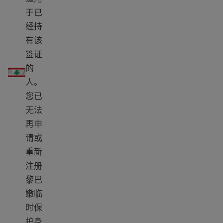
于已
经持
有该
签证
黎巴嫩 TPS
的
人。
您已
无法
再申
请或
重新
注册
黎巴
嫩临
时保
护身