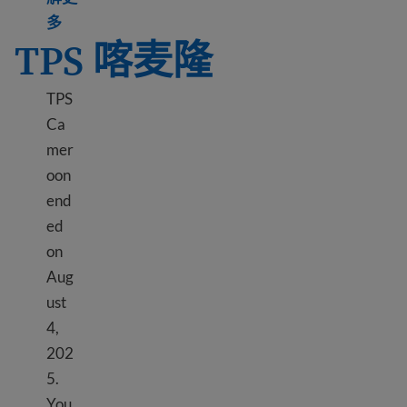
Learn more about TPS Burma (Myanmar)
多
TPS 喀麦隆
TPS
Ca
mer
oon
end
ed
on
Aug
ust
4,
202
5.
You