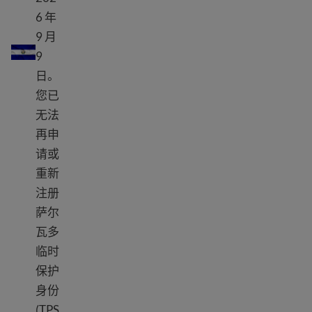
6 年
TPS 萨尔瓦多
9 月
9
日。
您已
无法
再申
请或
重新
注册
萨尔
瓦多
临时
保护
身份
(TPS