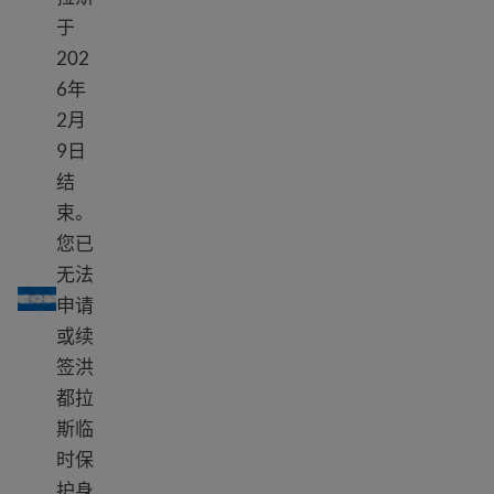
于
202
6年
2月
9日
结
束。
您已
TPS 洪都拉斯
无法
申请
或续
签洪
都拉
斯临
时保
护身