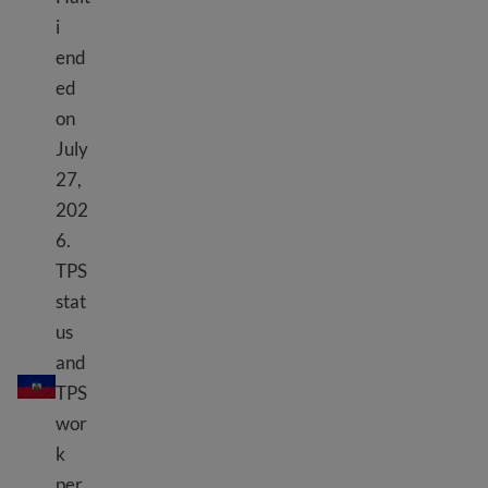
i
end
ed
on
July
27,
202
6.
TPS
stat
us
海地 TPS
and
TPS
wor
k
per