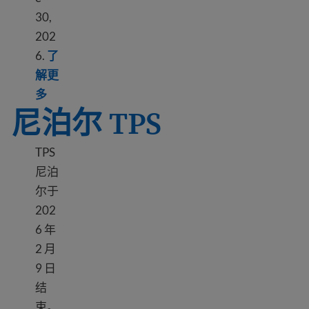
30,
202
6.
了
解更
Learn more about DED Liberia
多
尼泊尔 TPS
TPS
尼泊
尔于
202
6 年
2 月
9 日
结
束。