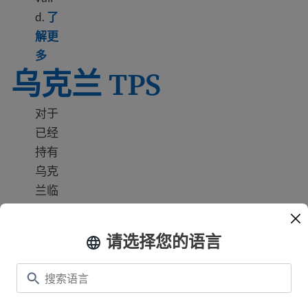
d.
了
解更
Learn more about TPS Syria
多
乌克兰 TPS
对于
已经
持有
乌克
兰临
时保
护身
请选择您的语言
份
(TPS
Ukr
aine