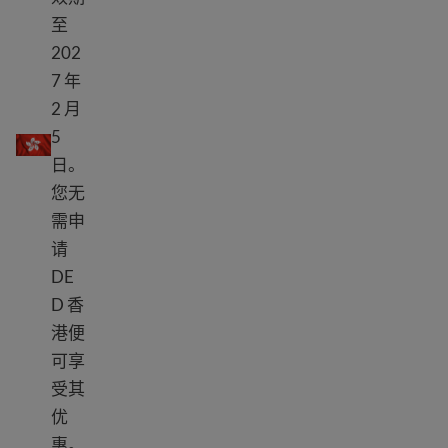
至
202
7 年
2 月
DED 香港
5
日。
您无
需申
请
DE
D 香
港便
可享
受其
优
惠。