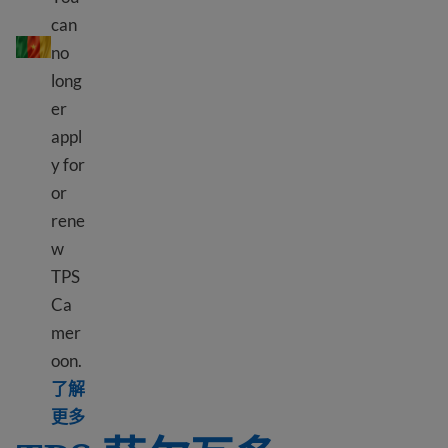
TPS 喀麦隆
can
no
long
er
appl
y for
or
rene
w
TPS
Ca
mer
oon.
了解
Learn more about TPS Cameroon
更多