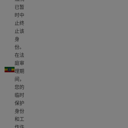
已暂
时中
止终
止该
身
份。
在法
庭审
埃塞俄比亚 TPS
理期
间，
您的
临时
保护
身份
和工
作许