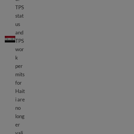
TPS
stat
us
叙利亚 TPS
and
TPS
wor
k
per
mits
for
Hait
i are
no
long
er
vali