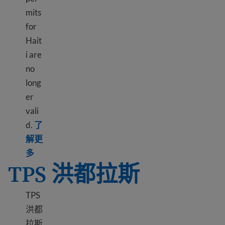
mits
for
Hait
i are
no
long
er
vali
d.
了
解更
Learn more about TPS Haiti
多
TPS 洪都拉斯
TPS
洪都
拉斯