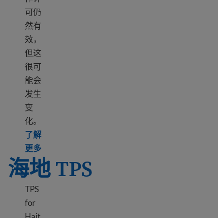
可仍
然有
效，
但这
很可
能会
发生
变
化。
了解
Learn more about TPS Ethiopia
更多
海地 TPS
TPS
for
Hait