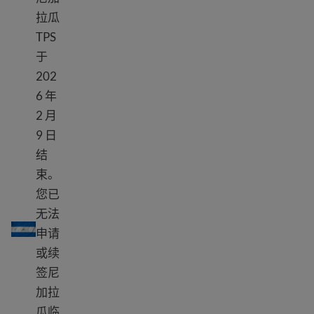
拉瓜
TPS
于
202
6 年
2 月
9 日
结
束。
您已
TPS 尼加拉瓜
无法
申请
或续
签尼
加拉
瓜临