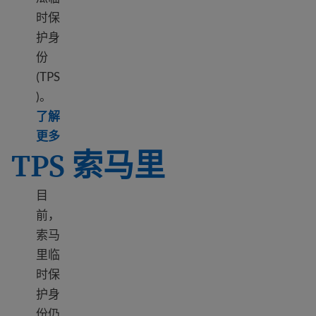
时保
护身
份
(TPS
)。
了解
Learn more about TPS Nicaragua
更多
TPS 索马里
目
前，
索马
里临
时保
护身
份仍