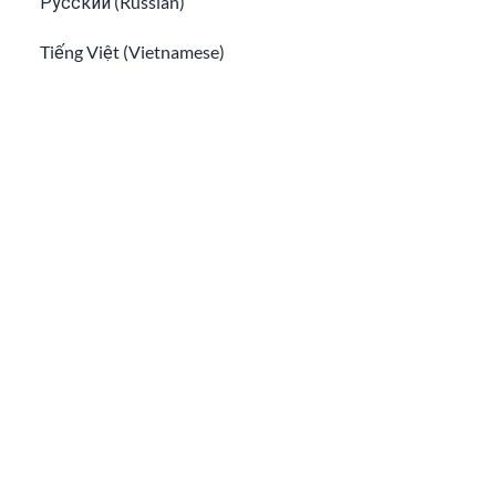
Русский (Russian)
Tiếng Việt (Vietnamese)
Other pages in:
难民和庇护者的家庭团聚
适用于美国公民及绿卡持有者的亲属移民
한국어 (Korean)
Ikinyarwanda (Kinyarwanda)
Kiswahili (Swahili)
አማርኛ (Amharic)
پښتو (Pashto)
Af Soomaali (Somali)
适用于美国公民及绿卡持有者的亲属移民
اُردُو (Urdu)
Travel ban and new rules: what you need to know