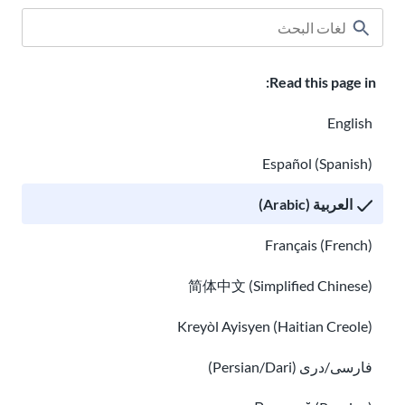
Read this page in:
English
مساعدة الطفل في المدرسة
Español (Spanish)
المهاجرون من مجتمع LGBTQ+: الهوية والحقوق
العربية (Arabic)
Français (French)
简体中文 (Simplified Chinese)
Kreyòl Ayisyen (Haitian Creole)
فارسی/دری (Persian/Dari)