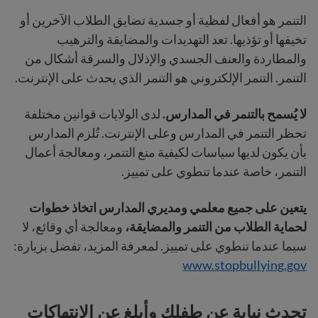
التنمر هو أفعال لفظية أو جسدية تضايق الطلاب الآخرين أو
تخيفها أو تؤذيها. تعد التهديدات والمضايقة والترهيب
والمطاردة والعنف الجسدي والإذلال والسرقة أشكال من
التنمر. التنمر الإلكتروني هو التنمر الذي يحدث على الإنترنت.
لا يُسمح بالتنمر في المدارس.
لدى الولايات قوانين مختلفة
تحظر التنمر في المدارس وعلى الإنترنت. تُلزم المدارس
بأن يكون لديها سياسات لكيفية منع التنمر، ومعالجة أعمال
التنمر، خاصة عندما تنطوي على تمييز.
يتعين على جميع معلمي ومديري المدارس اتخاذ خطوات
لحماية الطلاب من التنمر والمضايقة،
ومعالجة أي وقائع، لا
سيما عندما تنطوي على تمييز. لمعرفة المزيد، تفضل بزيارة:
www.stopbullying.gov
تحدث نيابة عن طفلك وأبلغ عن الانتهاكات