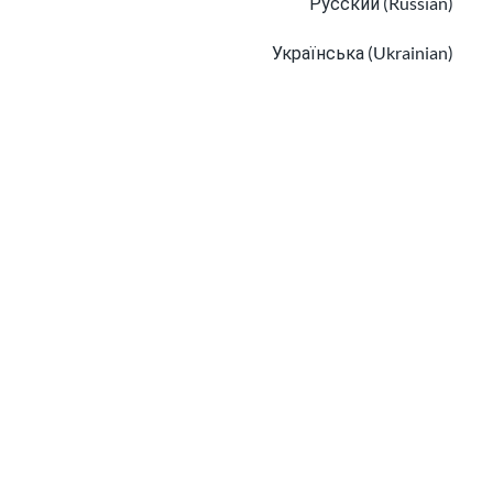
Русский (Russian)
المهاجرون من مجتمع LGBTQ+: الهوية والحقوق
Українська (Ukrainian)
البحث عن خدمات الصحة النفسية للمهاجرين واللاجئين
Tiếng Việt (Vietnamese)
Other pages in:
한국어 (Korean)
Ikinyarwanda (Kinyarwanda)
Kiswahili (Swahili)
አማርኛ (Amharic)
البحث عن خدمات الصحة النفسية للمهاجرين
واللاجئين
پښتو (Pashto)
تعرَّف على سلامة وسائل التواصل الاجتماعي والسلامة الرقمي
Af Soomaali (Somali)