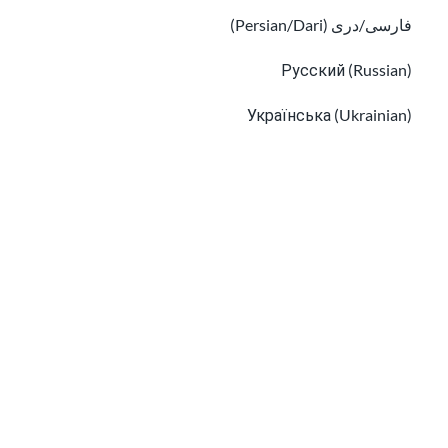
فارسی/دری (Persian/Dari)
Русский (Russian)
Українська (Ukrainian)
فهم الصحة النفسية: دليل للمهاجرين
Tiếng Việt (Vietnamese)
البحث عن خدمات الصحة النفسية للمهاجرين واللاجئين
Other pages in:
한국어 (Korean)
Ikinyarwanda (Kinyarwanda)
Kiswahili (Swahili)
አማርኛ (Amharic)
پښتو (Pashto)