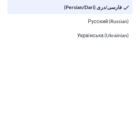
فارسی/دری (Persian/Dari)
من
اطلاعات حریم خصوصی
را خوانده ام و با دریافت
ایمیل از USAHello موافقم.
Русский (Russian)
Українська (Ukrainian)
Tiếng Việt (Vietnamese)
کلاس درس
درباره ما
چگونه کمک کنیم
Other pages in:
한국어 (Korean)
مشاغل در USAHello
کمک مالی
Ikinyarwanda (Kinyarwanda)
Kiswahili (Swahili)
አማርኛ (Amharic)
سیاست حفظ حریم خصوصی
پښتو (Pashto)