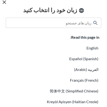
پیراهن های خوش آمد گویی
زبان خود را انتخاب کنید
مشاغل با USAHello
با ما داوطلب شوید
گزارش های سالانه
Read this page in:
hello@usahello.org
English
فیس بوک مسنجر
Español (Spanish)
العربية (Arabic)
برای گرفتن خبرنامه ما ثبت نام کنید
Français (French)
简体中文 (Simplified Chinese)
Kreyòl Ayisyen (Haitian Creole)