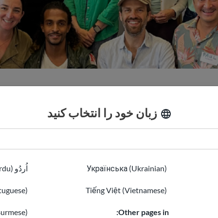
اموریت و استراتژی
تیم ما
زبان خود را انتخاب کنید
throp
Українська (Ukrainian)
اُردُو (Urdu)
tuguese)
Tiếng Việt (Vietnamese)
توسعه دهنده اصلی
Burmese)
Other pages in: