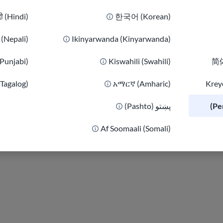
दी (Hindi)
한국어 (Korean)
Kory تلاش می کن
ी (Nepali)
Ikinyarwanda (Kinyarwanda)
افزایش دهد.
(Punjabi)
Kiswahili (Swahili)
简体
کوری علاقه زیادی ب
(Tagalog)
አማርኛ (Amharic)
Kreyò
وضعیت موجود و حرک
پښتو (Pashto)
کارشناسی ارشد در
Af Soomaali (Somali)