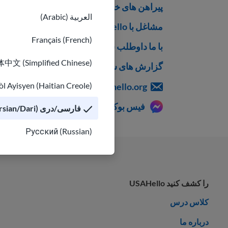
پیراهن های خوش آمد گویی
العربية (Arabic)
مشاغل با USAHello
Français (French)
با ما داوطلب شوید
中文 (Simplified Chinese)
گزارش های سالانه
l Ayisyen (Haitian Creole)
hello@usahello.org
فیس بوک مسنجر
فارسی/دری (Persian/Dari)
Русский (Russian)
را کشف کنید USAHello
کلاس درس
درباره ما