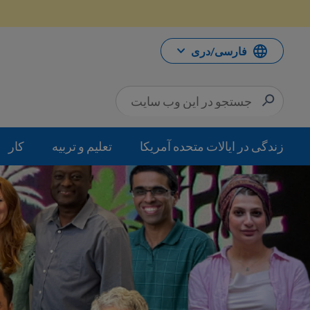
رش
ه
حتوا
فارسی/دری
زندگی در ایالات متحده آمریکا
تعلیم و تربیه
کار