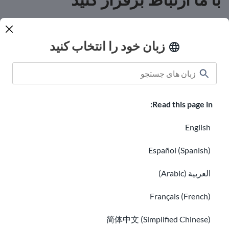
با ما ارتباط برقرار کنید
کمک مالی
زبان خود را انتخاب کنید
پیراهن های خوش آمد گویی
مشاغل با USAHello
با ما داوطلب شوید
Read this page in:
گزارش های سالانه
English
hello@usahello.org
فیس بوک مسنجر
Español (Spanish)
العربية (Arabic)
Français (French)
برای گرفتن خبرنامه ما ثبت نام کنید
简体中文 (Simplified Chinese)