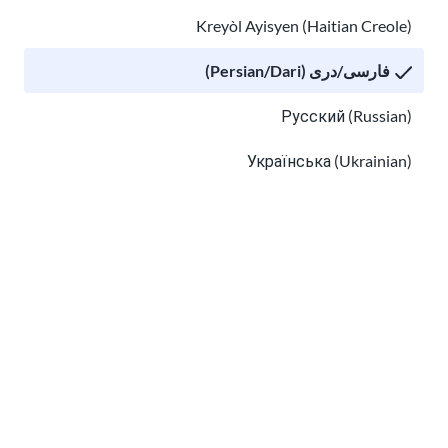
Kreyòl Ayisyen (Haitian Creole)
فارسی/دری (Persian/Dari)
من
اطلاعات حریم خصوصی
را خوانده ام و با دریافت
ایمیل از USAHello موافقم.
Русский (Russian)
Українська (Ukrainian)
Tiếng Việt (Vietnamese)
Other pages in:
کلاس درس
درباره ما
چگونه کمک کنیم
한국어 (Korean)
مشاغل در USAHello
کمک مالی
Ikinyarwanda (Kinyarwanda)
Kiswahili (Swahili)
አማርኛ (Amharic)