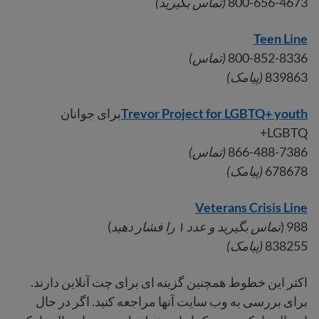
800-656-4673
(تماس بگیرید)
Teen Line
800-852-8336
(تماس)
839863
(پیامک)
Trevor Project for LGBTQ+ youth
برای جوانان
LGBTQ+
866-488-7386
(تماس)
678678
(پیامک)
Veterans Crisis Line
988 (
تماس بگیرید و عدد ۱ را فشار دهید
)
838255
(پیامک)
اکثر این خطوط همچنین گزینه ای برای چت آنلاین دارند.
برای بررسی به وب سایت آنها مراجعه کنید. اگر در حال