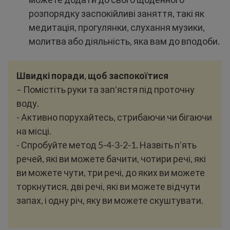
розпорядку заспокійливі заняття, такі як
медитація, прогулянки, слухання музики,
молитва або діяльність, яка вам до вподоби.
Швидкі поради, щоб заспокоїтися
– Помістіть руки та зап'ястя під проточну
воду.
- Активно порухайтесь, стрибаючи чи бігаючи
на місці.
- Спробуйте метод 5-4-3-2-1. Назвіть п'ять
речей, які ви можете бачити, чотири речі, які
ви можете чути, три речі, до яких ви можете
торкнутися, дві речі, які ви можете відчути
запах, і одну річ, яку ви можете скуштувати.