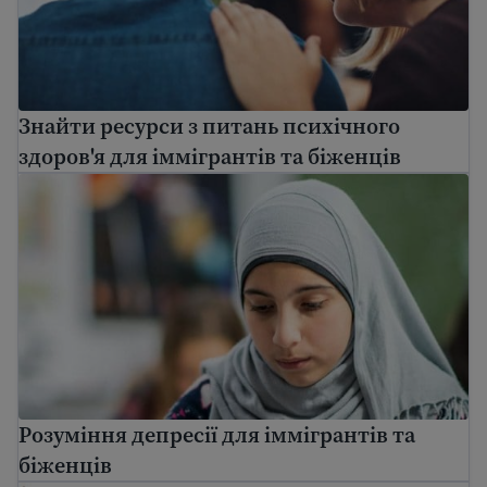
Знайти ресурси з питань психічного
здоров'я для іммігрантів та біженців
Розуміння депресії для іммігрантів та біженців
Розуміння депресії для іммігрантів та
біженців