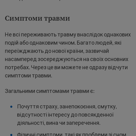
Симптоми травми
Не всі переживають травму внаслідок однакових
подій або однаковим чином. Багато людей, які
переїжджають до нової країни, зазвичай
насамперед зосереджуються на своїх основних
потребах. Через це ви можете не одразу відчути
симптоми травми.
Загальними симптомами травми є:
Почуття страху, занепокоєння, смутку,
відсутності інтересу до повсякденної
діяльності, вина чи заперечення.
Фізичні симптоми, такі як проблеми зі сном