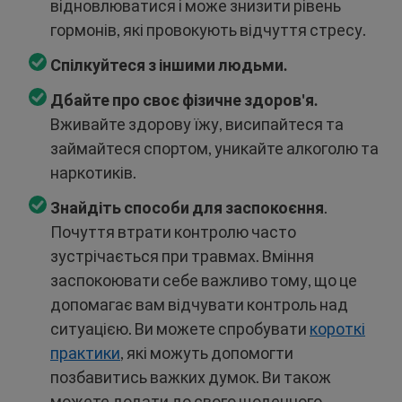
відновлюватися і може знизити рівень
гормонів, які провокують відчуття стресу.
Спілкуйтеся з іншими людьми.
Дбайте про своє фізичне здоров'я.
Вживайте здорову їжу, висипайтеся та
займайтеся спортом, уникайте алкоголю та
наркотиків.
Знайдіть способи для заспокоєння
.
Почуття втрати контролю часто
зустрічається при травмах. Вміння
заспокоювати себе важливо тому, що це
допомагає вам відчувати контроль над
ситуацією. Ви можете спробувати
короткі
практики
, які можуть допомогти
позбавитись важких думок. Ви також
можете додати до свого щоденного