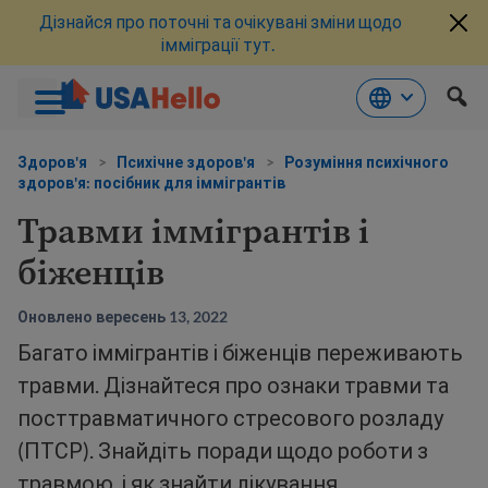
Дізнайся про поточні та очікувані зміни щодо
імміграції тут.
Перейти
до
Здоров'я
>
Психічне здоров'я
>
Розуміння психічного
здоров'я: посібник для іммігрантів
змісту
Травми іммігрантів і
біженців
Оновлено вересень 13, 2022
Багато іммігрантів і біженців переживають
травми. Дізнайтеся про ознаки травми та
посттравматичного стресового розладу
(ПТСР). Знайдіть поради щодо роботи з
травмою, і як знайти лікування.