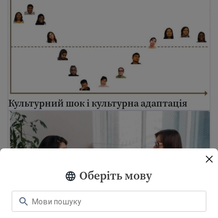
Культурний шок і культурна адаптація
Культурний шок і культурна адаптація
Розуміння психічного здоров'я: посібник для іммігр
Оберіть мову