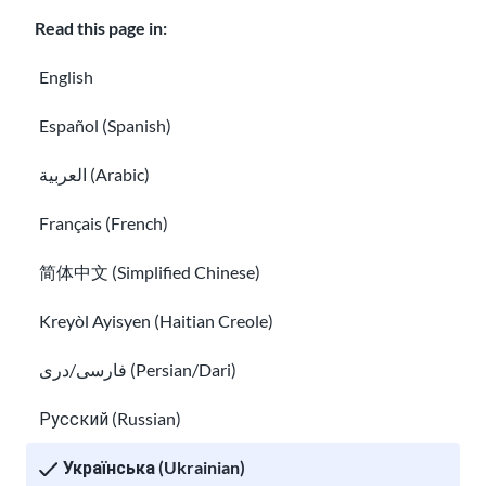
Read this page in:
Розуміння психічного здоров'я: посібник
English
для іммігрантів
Як звернутися до лікаря
Español (Spanish)
العربية (Arabic)
Français (French)
简体中文 (Simplified Chinese)
Kreyòl Ayisyen (Haitian Creole)
Як звернутися до лікаря
فارسی/دری (Persian/Dari)
Що робити, якщо вам хтось погрожує
Русский (Russian)
Українська (Ukrainian)