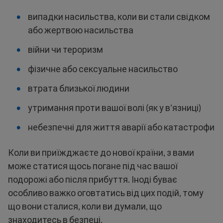
випадки насильства, коли ви стали свідком
або жертвою насильства
війни чи тероризм
фізичне або сексуальне насильство
втрата близької людини
утримання проти вашої волі (як у в'язниці)
небезпечні для життя аварії або катастрофи
Коли ви приїжджаєте до нової країни, з вами
може статися щось погане під час вашої
подорожі або після прибуття. Іноді буває
особливо важко оговтатись від цих подій, тому
що вони сталися, коли ви думали, що
знаходитесь в безпеці.