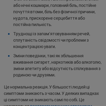
або нічні кошмари, головний біль, постійне
почуття втоми, біль без фізичної причини,
нудота, прискорене серцебиття або
постійна пильність.
Труднощі із запам'ятовуванням речей,
сплутаність свідомості чи проблеми з
концентрацією уваги.
Зміни поведінки, такі як збільшення
вживання сигарет, наркотиків або алкоголю,
зміни апетиту або відсутність спілкування з
родиною чи друзями.
Це нормальна реакція. У більшості людей ці
симптоми зникають з часом. У деяких випадках
ці симптоми не зникають самі по собі. Це