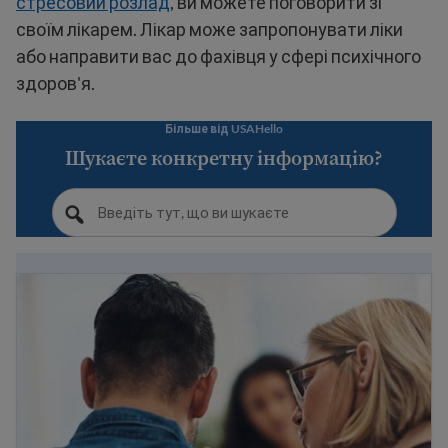
стресовий розлад
, ви можете поговорити зі
своїм лікарем. Лікар може запропонувати ліки
або направити вас до фахівця у сфері психічного
здоров'я.
Більше від USAHello
Шукаєте конкретну інформацію?
Знайти ресурси з питань психічного здоров'я для ім