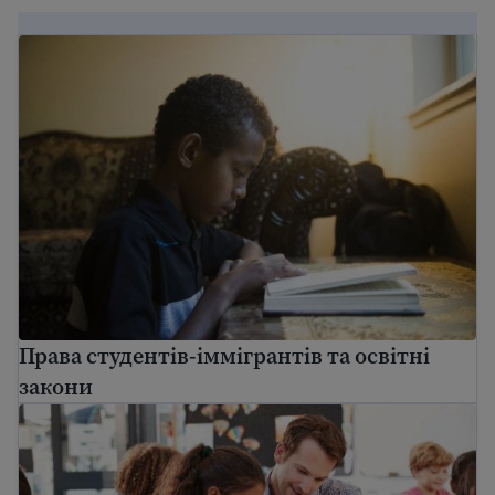
Права студентів-іммігрантів та освітні закони
Права студентів-іммігрантів та освітні
закони
Державна школа в США: посібник для батьків-імміг