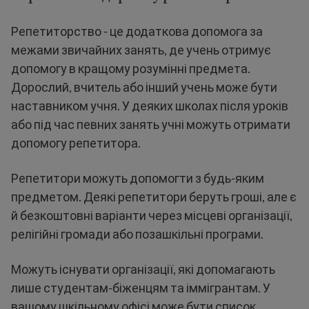
Репетиторство - це додаткова допомога за
межами звичайних занять, де учень отримує
допомогу в кращому розумінні предмета.
Дорослий, вчитель або інший учень може бути
наставником учня. У деяких школах після уроків
або під час певних занять учні можуть отримати
допомогу репетитора.
Репетитори можуть допомогти з будь-яким
предметом. Деякі репетитори беруть гроші, але є
й безкоштовні варіанти через місцеві організації,
релігійні громади або позашкільні програми.
Можуть існувати організації, які допомагають
лише студентам-біженцям та іммігрантам. У
вашому шкільному офісі може бути список