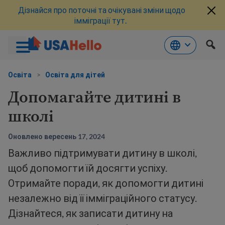
Дізнайся про поточні та очікувані зміни щодо
імміграції тут.
Перейти
до
Освіта
>
Освіта для дітей
змісту
Допомагайте дитині в
школі
Оновлено вересень 17, 2024
Важливо підтримувати дитину в школі,
щоб допомогти їй досягти успіху.
Отримайте поради, як допомогти дитині
незалежно від її імміграційного статусу.
Дізнайтеся, як записати дитину на