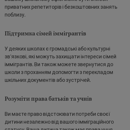
приватних репетиторів і безкоштовних занять
поблизу.
Підтримка сімей іммігрантів
У деяких школах є громадські або культурні
зв'язкові, які можуть захищати інтереси сімей
іммігрантів. Ви також можете звернутися до
школи з проханням допомогти з перекладом
шкільних документів або зустрічей.
Розуміти права батьків та учнів
Ви маєте право відстоювати потреби своєї
дитини незалежно від вашого імміграційного
статусу. Ваша дитина також має права учня,