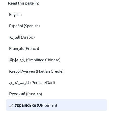
Хто працює в школі, де навчається моя
Read this page in:
дитина?
English
Які рівні освіти в США?
Español (Spanish)
العربية (Arabic)
Français (French)
简体中文 (Simplified Chinese)
Kreyòl Ayisyen (Haitian Creole)
Які рівні освіти в США?
Ваша дитина може грати в ігри для вивчення англій
فارسی/دری (Persian/Dari)
Русский (Russian)
Українська (Ukrainian)