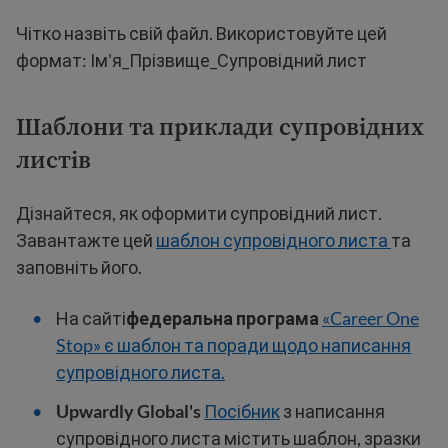
Чітко назвіть свій файл. Використовуйте цей
формат: Ім'я_Прізвище_Супровідний лист
Шаблони та приклади супровідних
листів
Дізнайтеся, як оформити супровідний лист.
Завантажте цей
шаблон супровідного листа
та
заповніть його.
На сайті
федеральна програма
«Career One
Stop» є шаблон та поради щодо написання
супровідного листа.
Upwardly Global's
Посібник
з написання
супровідного листа містить шаблон, зразки