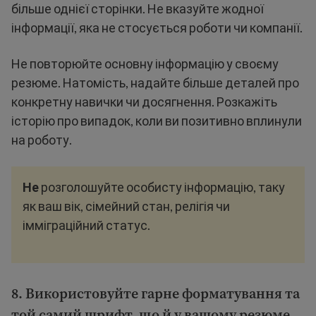
більше однієї сторінки. Не вказуйте жодної
інформації, яка не стосується роботи чи компанії.
Не повторюйте основну інформацію у своєму
резюме. Натомість, надайте більше деталей про
конкретну навички чи досягнення. Розкажіть
історію про випадок, коли ви позитивно вплинули
на роботу.
Не
розголошуйте особисту інформацію, таку
як ваш вік, сімейний стан, релігія чи
імміграційний статус.
8. Використовуйте гарне форматування та
той самий шрифт, що й у вашому резюме.