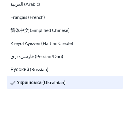
العربية (Arabic)
Français (French)
Підготовка до співбесіди з роботодавцем
简体中文 (Simplified Chinese)
Успіх на робочому місці
Kreyòl Ayisyen (Haitian Creole)
فارسی/دری (Persian/Dari)
Русский (Russian)
Українська (Ukrainian)
Tiếng Việt (Vietnamese)
Other pages in:
Успіх на робочому місці
한국어 (Korean)
Що таке EAD? Посібник з отримання дозволу на ро