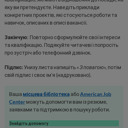
яку ви претендуєте. Наведіть приклади
конкретних проектів, які стосуються роботи та
навичок, описаних в описі вакансії.
Закінчую
: Повторно сформулюйте свої інтереси
та кваліфікацію. Подякуйте читачеві і попросіть
про зустріч або телефонний дзвінок.
Підпис:
Унизу листа напишіть «
З повагою»,
потім
свій підпис і своє ім’я (надруковано).
Ваша
місцева
бібліотека
або
American Job
Center
можуть допомогти вам із резюме,
заявками та підтримкою в пошуку роботи.
Знайдіть допомогу