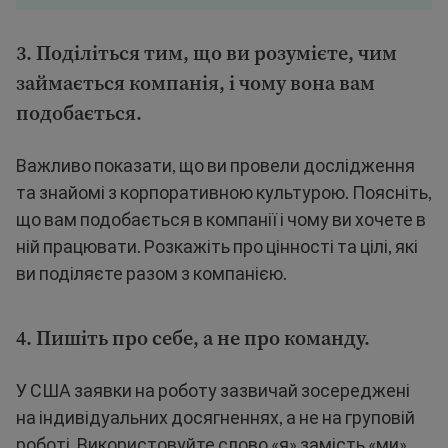
3. Поділіться тим, що ви розумієте, чим
займається компанія, і чому вона вам
подобається.
Важливо показати, що ви провели дослідження
та знайомі з корпоративною культурою. Поясніть,
що вам подобається в компанії і чому ви хочете в
ній працювати. Розкажіть про цінності та цілі, які
ви поділяєте разом з компанією.
4. Пишіть про себе, а не про команду.
У США заявки на роботу зазвичай зосереджені
на індивідуальних досягненнях, а не на груповій
роботі. Використовуйте слово «я» замість «ми»,