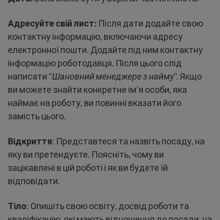
Адресуйте свій лист:
Після дати додайте свою
контактну інформацію, включаючи адресу
електронної пошти. Додайте під ним контактну
інформацію роботодавця. Після цього слід
написати "
Шановний менеджере з найму
". Якщо
ви можете знайти конкретне ім'я особи, яка
наймає на роботу, ви повинні вказати його
замість цього.
Відкриття
: Представтеся та назвіть посаду, на
яку ви претендуєте. Поясніть, чому ви
зацікавлені в цій роботі і як ви будете їй
відповідати.
Тіло
: Опишіть свою освіту, досвід роботи та
кваліфікацію, які мають відношення до посади, на