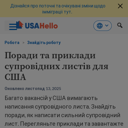
Дізнайся про поточні та очікувані зміни щодо
імміграції тут.
Перейти
до
Робота
>
Знайдіть роботу
змісту
Поради та приклади
супровідних листів для
США
Оновлено листопад 13, 2025
Багато вакансій у США вимагають
написання супровідного листа. Знайдіть
поради, як написати сильний супровідний
лист. Перегляньте приклади та завантажте