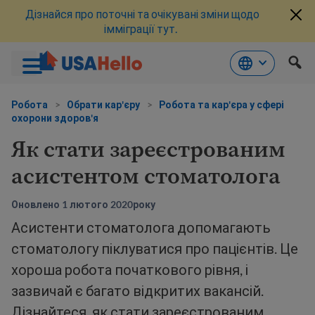
Дізнайся про поточні та очікувані зміни щодо
імміграції тут.
Перейти
до
Робота
>
Обрати кар'єру
>
Робота та кар'єра у сфері
охорони здоров'я
змісту
Як стати зареєстрованим
асистентом стоматолога
Оновлено 1 лютого 2020року
Асистенти стоматолога допомагають
стоматологу піклуватися про пацієнтів. Це
хороша робота початкового рівня, і
зазвичай є багато відкритих вакансій.
Дізнайтеся, як стати зареєстрованим