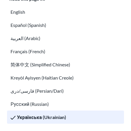
English
Español (Spanish)
Підготовка до співбесіди з роботодавцем
Успіх на робочому місці
العربية (Arabic)
Français (French)
简体中文 (Simplified Chinese)
Kreyòl Ayisyen (Haitian Creole)
فارسی/دری (Persian/Dari)
Русский (Russian)
Успіх на робочому місці
Українська (Ukrainian)
Права трудових мігрантів у США
Tiếng Việt (Vietnamese)