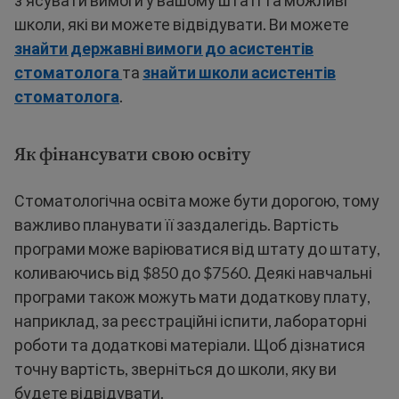
з'ясувати вимоги у вашому штаті та можливі
школи, які ви можете відвідувати. Ви можете
знайти державні вимоги до асистентів
стоматолога
та
знайти школи асистентів
стоматолога
.
Як фінансувати свою освіту
Стоматологічна освіта може бути дорогою, тому
важливо планувати її заздалегідь. Вартість
програми може варіюватися від штату до штату,
коливаючись від $850 до $7560. Деякі навчальні
програми також можуть мати додаткову плату,
наприклад, за реєстраційні іспити, лабораторні
роботи та додаткові матеріали. Щоб дізнатися
точну вартість, зверніться до школи, яку ви
будете відвідувати.