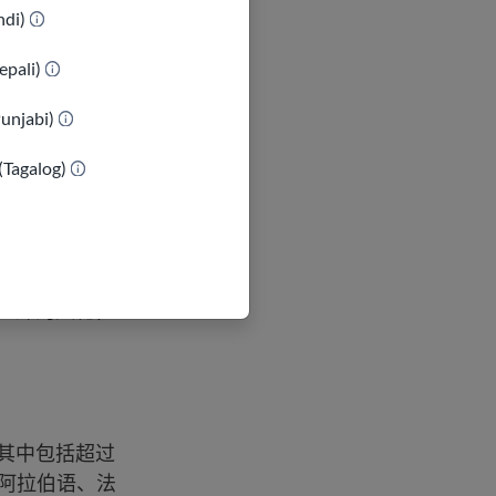
indi)
epali)
Punjabi)
(Tagalog)
的人，有各种不
体。
都有同样的行为
国以外的文化，
 其中包括超过
语、阿拉伯语、法