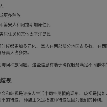
洲人
两个或更多种族
美国印第安人和阿拉斯加原住民
夏威夷原住民和其他太平洋岛民
何时候都更加多元化。 黑人在南部部分地区占多数。 在
班牙裔人占多数。
会询问种族问题。 这些信息有助于确保服务满足不同群体
歧视
主义和歧视是许多人生活中司空见惯的现象。 歧视是指某
公平的待遇。 种族主义是指这种待遇是因为他们的种族。