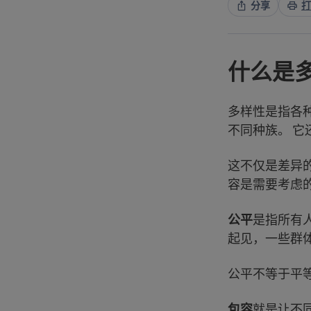
分享
打
什么是
多样性是指各
不同种族。 
这不仅是差异
容是需要考虑
公平
是指所有
起见，一些群
公平不等于平
包容
就是让不