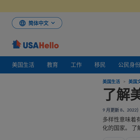
跳
到
内
容
简体中文
美国生活
教育
工作
移民
公民身
美国生活
>
美国
了解
9 月更新 8、2022
多样性意味着
化的国家。 