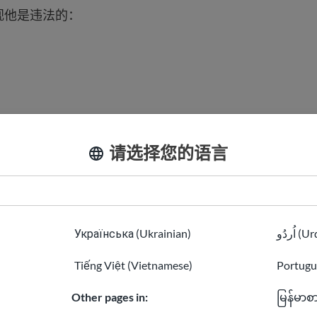
视他是违法的：
色
请选择您的语言
仰
或性取向
解他人的经历来帮助制止种族主义。 倾听他们的心声，试
Українська (Ukrainian)
اُردُو 
己的种族主义经历。 如果有人说或做了种族主义的事情，
Tiếng Việt (Vietnamese)
Portugu
Other pages in:
မြန်မာစ
并不相同
。 种族是指人与人之间因语言和文化而产生的差