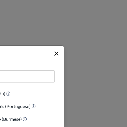
着了解他们的感
(Urdu)
请大声说出来。
ês (Portuguese)
ာ (Burmese)
异。 它基于你