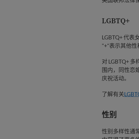
美国联邦法律
LGBTQ+
LGBTQ+ 
"+"表示其他性
对 LGBTQ
围内，同性恋婚
庆祝活动。
了解有关
LGB
性别
性别多样性通常