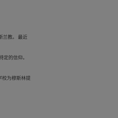
斯兰教。 最近
种特定的信仰。
学校为穆斯林提