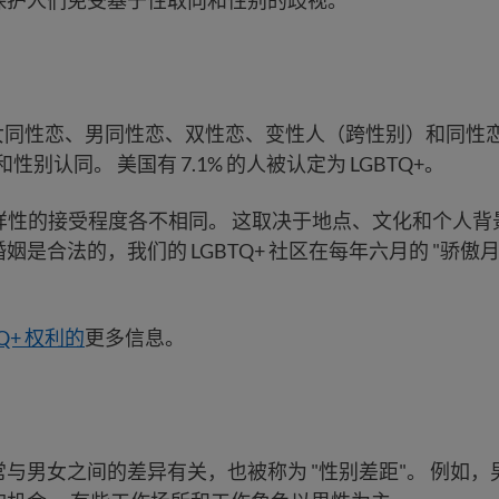
保护人们免受基于性取向和性别的歧视。
代表女同性恋、男同性恋、双性恋、变性人（跨性别）和同性恋
和性别认同。 美国有 7.1% 的人被认定为 LGBTQ+。
+ 多样性的接受程度各不相同。 这取决于地点、文化和个人背
姻是合法的，我们的 LGBTQ+ 社区在每年六月的 "骄傲月
TQ+ 权利的
更多信息。
与男女之间的差异有关，也被称为 "性别差距"。 例如