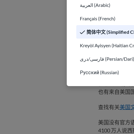
العربية (Arabic)
生活的地方
Français (French)
简体中文 (Simplified Ch
文化
Kreyòl Ayisyen (Haitian C
自 17 世纪
فارسی/دری (Persian/Dari
同的文化和语
Русский (Russian)
许多美国人有
和想法。 有
也有来自美国
查找有关
美国
美国没有官方
4100 万人说