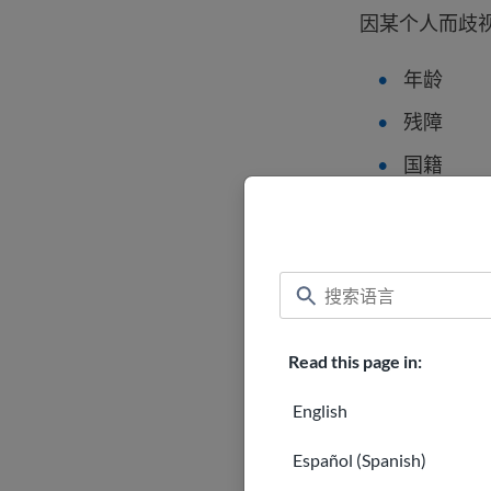
因某个人而歧
年龄
残障
国籍
种族和肤
宗教或信
性别认同
您可以通过了
Read this page in:
受。 分享自
报告歧视。
English
Español (Spanish)
种族和民族