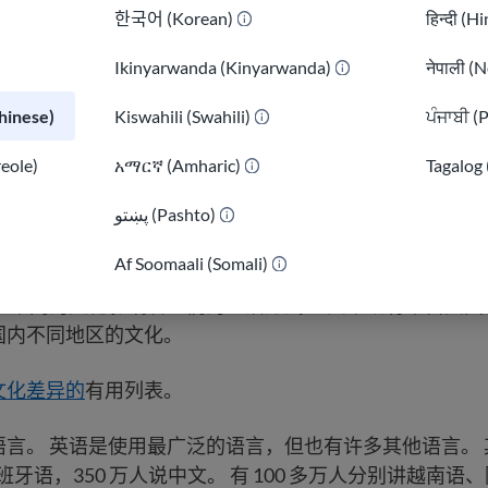
한국어 (Korean)
हिन्दी (H
或你与他人共享的文化。 种族通常由每个人自己选择。
Ikinyarwanda (Kinyarwanda)
नेपाली (N
inese)
Kiswahili (Swahili)
ਪੰਜਾਬੀ (
reole)
አማርኛ (Amharic)
Tagalog 
以来，世界各地的移民纷纷来到美国。 这里有各种不同种族
پښتو (Pashto)
)
言。 墨西哥人、中文、印度人和菲律宾人是人数最多的群
Af Soomaali (Somali)
着相似的生活方式和普遍
价值观
。 但是，并不是每个人
许多不同的文化影响着人们的生活方式。 其中既有来自美
国内不同地区的文化。
文化差异的
有用列表。
语言。 英语是使用最广泛的语言，但也有许多其他语言。
西班牙语，350 万人说中文。 有 100 多万人分别讲越南