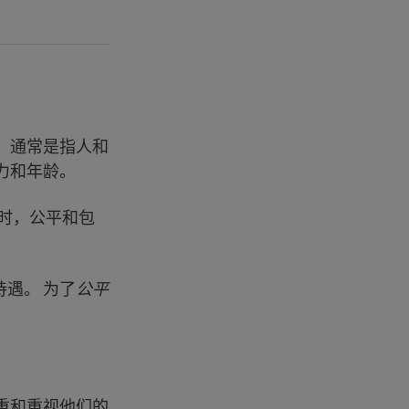
，通常是指人和
力和年龄。
性时，公平和包
遇。 为了
公平
重和重视他们的