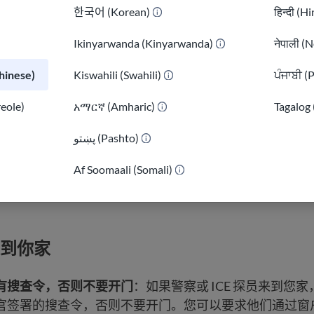
한국어 (Korean)
हिन्दी (H
前，让警官知道它们的位置。
Ikinyarwanda (Kinyarwanda)
नेपाली (N
：对于简单的交通违规行为，您可能觉得回答基本问题就
须回答问题。如果您不确定，您仍然可以说“我有权保持沉
inese)
Kiswahili (Swahili)
ਪੰਜਾਬੀ (
：如果您被要求下车，您必须依法照做。否则，请留在车
reole)
አማርኛ (Amharic)
Tagalog 
求乘客提供 ID
：在某些州，除非警官怀疑有犯罪行为，
پښتو (Pashto)
)
D。如果被要求，通常最好礼貌地服从。
Af Soomaali (Somali)
要求离开
：乘客可以询问：“我可以离开吗？”如果警察说“
。
到你家
有搜查令，否则不要开门
：如果警察或 ICE 探员来到您
官签署的搜查令，否则不要开门。您可以要求他们通过窗