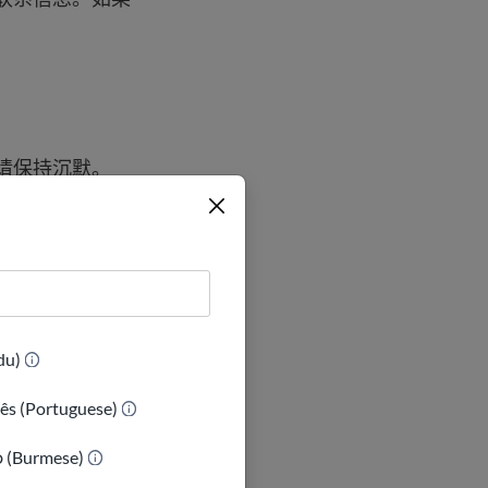
请保持沉默。
。
(Urdu)
ês (Portuguese)
ာ (Burmese)
明。在伸手拿这