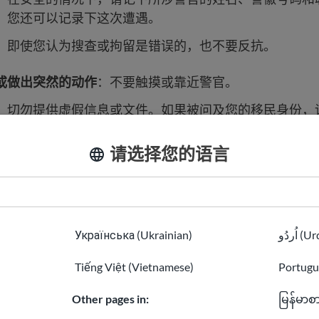
，您还可以记录下这次遭遇。
：即使您认为搜查或拘留是错误的，也不要反抗。
或做出突然的动作
：不要触摸或靠近警官。
：切勿提供虚假信息或文件。如果被问及您的移民身份，
请选择您的语言
 ID，并知道家庭成员或律师的电话号码，以备不时之需
Українська (Ukrainian)
اُردُو 
在车内
Tiếng Việt (Vietnamese)
Portugu
时被拦下：
Other pages in:
မြန်မာစ
文件
：当被要求时，您必须出示驾照、登记文件和保险证