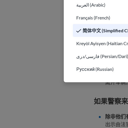
العربية (Arabic)
些物品之
Français (French)
回答问题
要求您必
简体中文 (Simplified Ch
听从指示
Kreyòl Ayisyen (Haitian C
带。
警方可以要
فارسی/دری (Persian/Dari
出示 I
Русский (Russian)
乘客可以
离开车辆
如果警察来
除非他们
出示由法