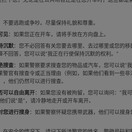
：不要逃跑或争吵。尽量保持礼貌和尊重。
可见
：如果您正在开车，请将手放在方向盘上。
持沉默
：您不必回答有关您要去哪里、去过哪里或您的移
择不回答，您可以说“我正在行使保持沉默的权利。”
绝搜查
：如果警察要求搜查您的物品或汽车，您可以说“我
果警官有搜查令或正当理由（例如，如果他们看到一些非
），他们仍然可以进行搜查。
否可以自由离开
：如果您没有被拘留，您可以询问：“我
果他们说“是”，请冷静地走开或开车离开。
对您进行搜身
：如果警察怀疑您携带武器，他们可以搜身
。
：在安全的情况下，请记下所涉警官的姓名、警徽号码和