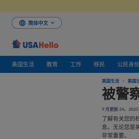
跳
到
内
容
简体中文
美国生活
教育
工作
移民
公民身
美国生活
>
美国
被警
9 月更新 24、202
了解有关您的权
息。无论您是
非常重要。