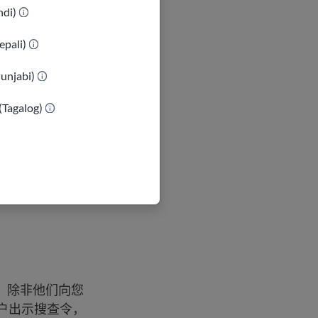
indi)
epali)
可以了，但并不
默”。
Punjabi)
内并系好安全
(Tagalog)
否则乘客无需
是”，请冷静地
家，除非他们向您
户出示搜查令，