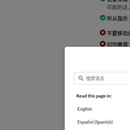
可能的话
听从指示
不要移动
切勿撒谎
始终随身携带
做好准备
Read this page in:
如果您被拦
English
如果您在驾车
Español (Spanish)
出示您的