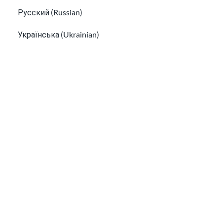
Русский (Russian)
Українська (Ukrainian)
Tiếng Việt (Vietnamese)
Other pages in:
为移民寻找就业培训并获得工作技能
한국어 (Korean)
移民指南
Ikinyarwanda (Kinyarwanda)
Kiswahili (Swahili)
አማርኛ (Amharic)
پښتو (Pashto)
Af Soomaali (Somali)
移民指南