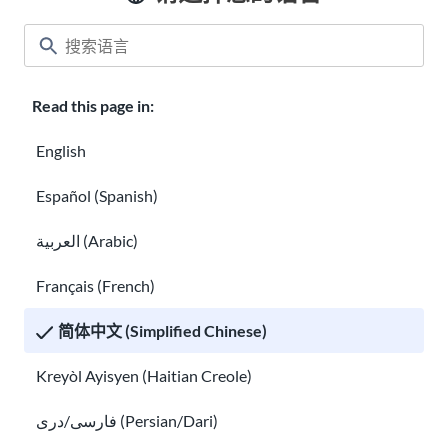
教室
About USAHello
如何提供帮助
Read this page in:
在 USAHello 工作
捐赠
English
Español (Spanish)
隐私权声明
العربية (Arabic)
GED® 是美国教育理事会拥有的注册商标，由 GED Testing Service
Français (French)
LLC（美国高中同等学历考试服务中心）在许可下进行管理。要了解
更多信息，请访问
ged.com
简体中文 (Simplified Chinese)
欢迎您在知识共享许可
CC BY-NC-SA 4.0
下复制和分发
USAHello
Kreyòl Ayisyen (Haitian Creole)
资料。我们要求您在使用我们的内容时链接到我们的网站以明确指
出信息来源。
فارسی/دری (Persian/Dari)