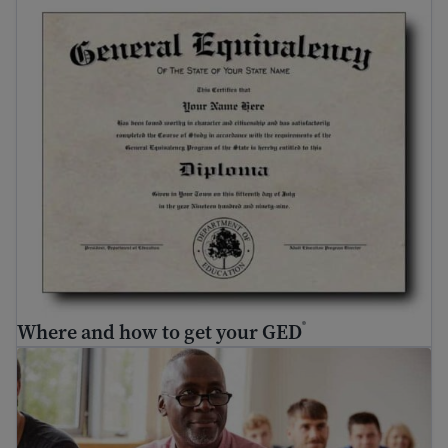
Where and how to get your GED
®
What is HiSET
? A guide to the exam.
®