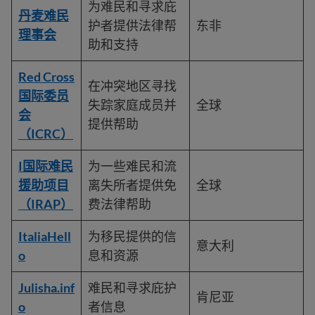
为难民和寻求庇
丹麦难民
护者提供法律帮
东非
理事会
助和支持
Red Cross
在冲突地区寻找
国际委员
失踪家庭成员并
全球
会
提供帮助
（ICRC）
I
国际难民
为一些难民和流
援助项目
离失所者提供免
全球
（IRAP）
费法律帮助
ItaliaHell
为移民提供的信
意大利
o
息和资源
Julisha.inf
难民和寻求庇护
肯尼亚
o
者信息