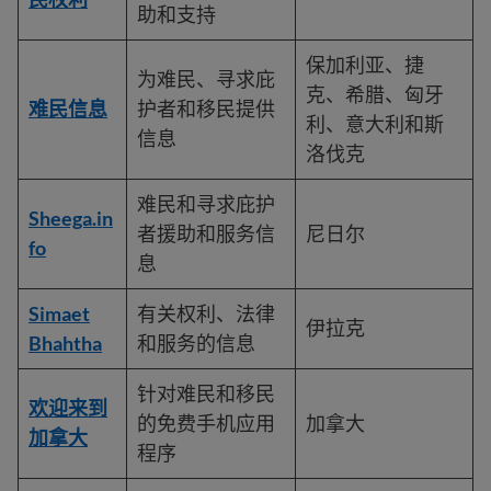
助和支持
保加利亚、捷
为难民、寻求庇
克、希腊、匈牙
难民信息
护者和移民提供
利、意大利和斯
信息
洛伐克
难民和寻求庇护
Sheega.in
者援助和服务信
尼日尔
fo
息
Simaet
有关权利、法律
伊拉克
Bhahtha
和服务的信息
针对难民和移民
欢迎来到
的免费手机应用
加拿大
加拿大
程序