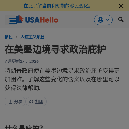
在此了解当前和预期的移民变化。
跳
到
移民
>
人道主义项目
内
在美墨边境寻求政治庇护
容
7 月更新17 、2026
特朗普政府使在美墨边境寻求政治庇护变得更
加困难。了解这些变化的含义以及在哪里可以
获得法律帮助。
分享
打印
什么是庇护？