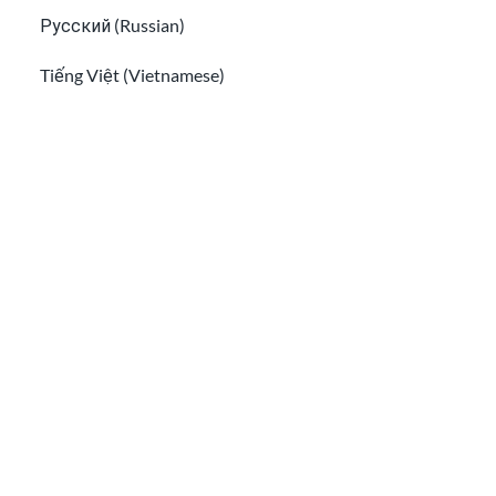
Русский (Russian)
Tiếng Việt (Vietnamese)
适用于美国公民及绿卡持有者的亲属移民
难民和庇护者的家庭团聚
Other pages in:
한국어 (Korean)
Ikinyarwanda (Kinyarwanda)
Kiswahili (Swahili)
አማርኛ (Amharic)
پښتو (Pashto)
难民和庇护者的家庭团聚
Af Soomaali (Somali)
多元签证（DV抽签）暂停：这意味着什么
اُردُو (Urdu)