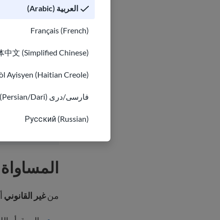
العربية (Arabic)
ولادة طفل أو 
رعاية أحد أ
Français (French)
التعافي م
中文 (Simplified Chinese)
لا يوجد
أي
قانون ف
l Ayisyen (Haitian Creole)
تفرض ذلك. يجب على
فارسی/دری (Persian/Dari)
اتصل
بمكتب WHD المحلي
Русский (Russian)
المساواة 
من
غير القانوني
أن