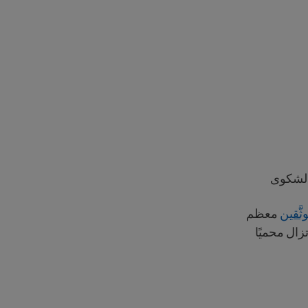
الشكوى
ثَّقين
معظم
زال محميًا