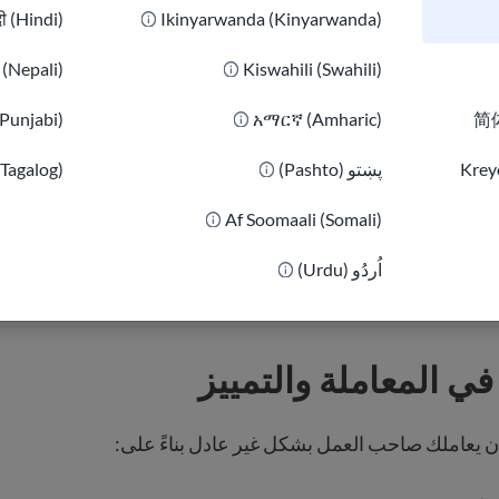
दी (Hindi)
Ikinyarwanda (Kinyarwanda)
تبنّيه
فراد الأسرة المرضى
ी (Nepali)
Kiswahili (Swahili)
ن مرض خطير
(Punjabi)
አማርኛ (Amharic)
简体
يدرالي يفرض إجازة مدفوعة الأجر أو إجازة مرضية، ولكن بعض الو
Kreyò
پښتو (Pashto)
(Tagalog)
 أصحاب العمل الالتزام بأي فوائد يَعدِون بها كتابيًا.
Af Soomaali (Somali)
لمزيد من المعلومات حول الأجور والساعات.
اُردُو (Urdu)
في المعاملة والتمييز
 يعاملك صاحب العمل بشكل غير عادل بناءً على: