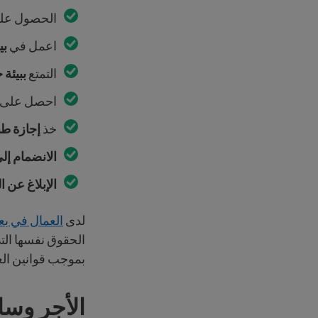
الحصول عل
اعمل في
بي
التمتع
ببيئة 
احصل على
خذ
إجازة طبي
الانضمام إلى
الإبلاغ عن ال
لدى
العمال في ب
الحقوق نفسها التي
بموجب قوانين ال
الأجر وسا