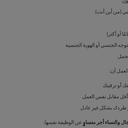
ون
ي (من أين أنت)
توجه الجنسي أو الهوية الجنسية
لحمل
لعمل أن:
 أو ترقيتك
أقل مقابل نفس العمل
 طردك بشكل غير عادل
ال والنساء أجر متساوٍ
عن الوظيفة نفسها.