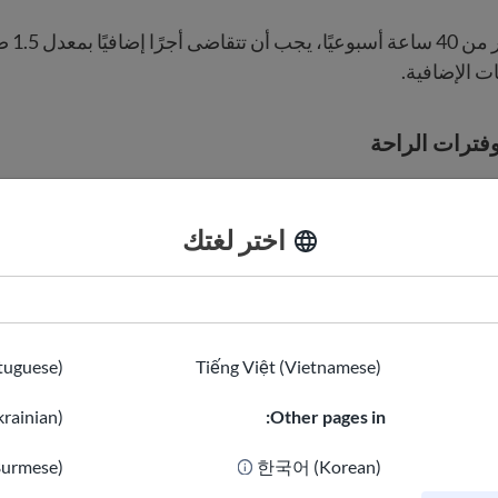
إذا كنت تعم
ت الإضافية.
فترات الراحة
ي لعدد الساعات التي يمكن للبالغين العمل فيها، ولكن:
اختر لغتك
ت لديها قواعد حول الحد الأقصى لساعات العمل أو فترات الراحة 
عامًا لديهم حماية إضافية، خاصةً خلال العام الدراسي.
tuguese)
Tiếng Việt (Vietnamese)
ازة
rainian)
Other pages in:
قد تكون مؤهلًا للحصول على ما يصل إلى 12 أسبوعًا من الإجازة غير مدفو
 مثل:
Burmese)
한국어 (Korean)