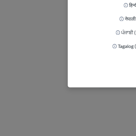
हिन्
नेपाल
ਪੰਜਾਬੀ 
لايات أو المدن
Tagalog 