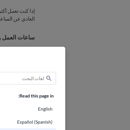
العادي عن الساعا
ساعات العمل و
لا يوجد حد فيدرال
بعض الولايا
العمال الذين تقل أعمارهم عن 18 
Read this page in:
الحصول على إج
English
لدى صاحب العمل 50 موظفًا أو أكثر. وهذا يعني أنك لا تعمل خلال أحداث حياتية رئيسية
Español (Spanish)