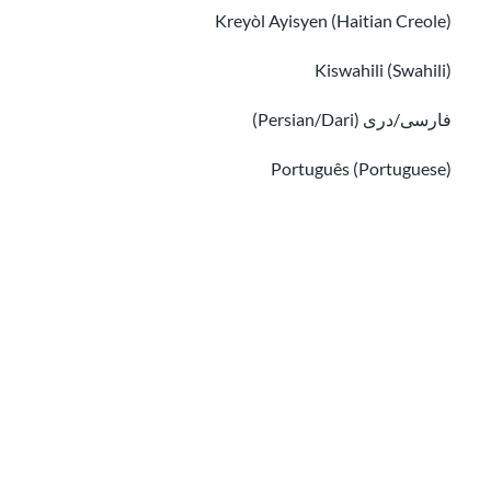
نصائح لتجنب عمليات الاحتيال والاحتيال الشائعة في
Kreyòl Ayisyen (Haitian Creole)
مجال الهجرة
كيفية استخدام موارد وأدوات USCIS (دائرة خدمات الجنسية والهجرة الأمريكية)
Kiswahili (Swahili)
فارسی/دری (Persian/Dari)
Português (Portuguese)
Русский (Russian)
Tiếng Việt (Vietnamese)
Other pages in:
كيفية استخدام موارد وأدوات USCIS (دائرة خدمات
الجنسية والهجرة الأمريكية)
한국어 (Korean)
ابحث عن مساعدة ترجمة مجانية في الولايات المتحدة الأمريكي
Ikinyarwanda (Kinyarwanda)
አማርኛ (Amharic)