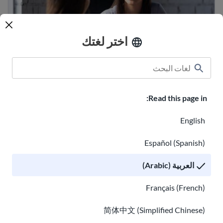
اختر لغتك
كيفية العثور على محامي هجرة مجاني ومساعدة
قانونية منخفضة التكلفة
Read this page in:
نصائح لتجنب عمليات الاحتيال والاحتيال الشائعة في مجال الهج
English
Español (Spanish)
العربية (Arabic)
Français (French)
简体中文 (Simplified Chinese)