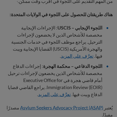
من المهم التقديم على اللجوء في أقرب وقت ممكن.
هناك طريقتان للحصول على اللجوء في الولايات المتحدة:
اللجوء الإيجابي – USCIS
: الإجراءات الإيجابية
مخصصة للأشخاص الذين لا يخضعون لإجراءات
الترحيل. يراجع موظف اللجوء في خدمات الجنسية
والهجرة الأمريكية (USCIS) القضايا الإيجابية ويبت
فيها.
تعرَّف على المزيد
.
اللجوء الدفاعي – محكمة الهجرة
: إجراءات الدفاع
مخصصة للأشخاص الذين يخضعون لإجراءات ترحيل
أمام قاضي هجرة في Executive Office for
Immigration Review (EOIR). يراجع القاضي قضايا
الدفاع ويبت فيها.
تعرَّف على المزيد
.
يُعتبر
Asylum Seekers Advocacy Project (ASAP)
مصدرًا
مفيدًا.