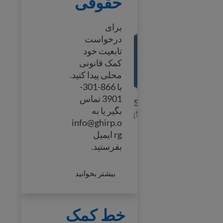
حقوقی
برای
درخواست
تابعیت خود
کمک قانونی
محلی پیدا کنید.
با 866-301-
3901 تماس
بگیر یا به
info@ghirp.o
rg ایمیل
بفرستید.
 more about Legal Help
بیشتر بخوانید
خط کمک شهروندی
خط کمک