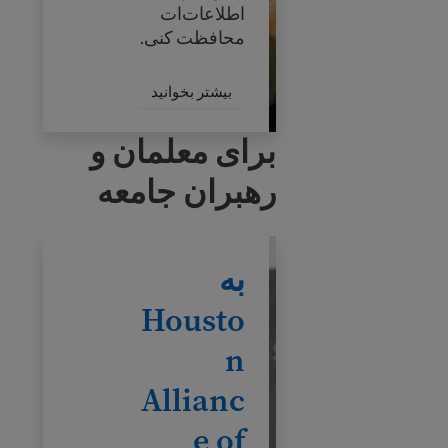
اطلاعات‌ات
محافظت کنی.
بیشتر بخوانید درباره نظ
بیشتر بخوانید
برای معلمان و
رهبران جامعه
به Houston Alliance of Citizenship بپیوندید
به
Housto
n
Allianc
e of