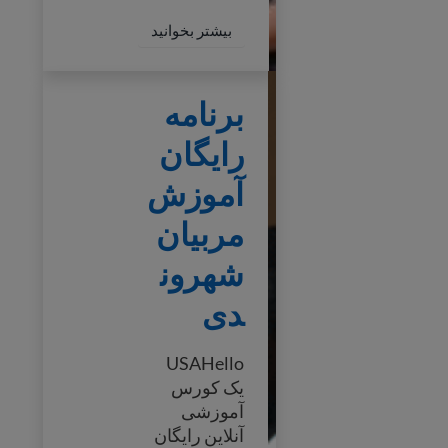
f Citizenship Educators
بیشتر بخوانید
برنامه رایگان آموزش مربیان شهروندی
برنامه
رایگان
آموزش
مربیان
شهرون
دی
USAHello
یک کورس
آموزشی
آنلاین رایگان