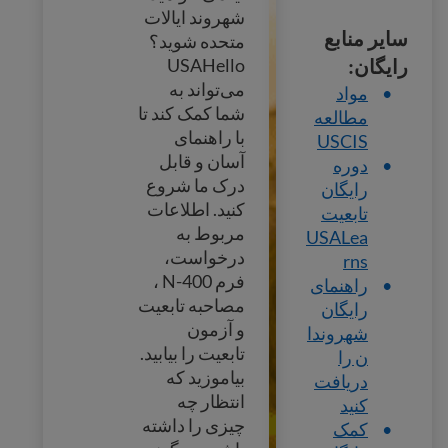
شهروند ایالات
سایر منابع
متحده شوید؟
رایگان:
USAHello
می‌تواند به
مواد
شما کمک کند تا
مطالعه
با راهنمای
USCIS
آسان و قابل
دوره
درک ما شروع
رایگان
کنید. اطلاعات
تابعیت
مربوط به
USALea
درخواست،
rns
فرم N-400 ،
راهنمای
مصاحبه تابعیت
رایگان
و آزمون
شهروندا
تابعیت را بیابید.
ن را
بیاموزید که
دریافت
انتظار چه
کنید
چیزی را داشته
کمک