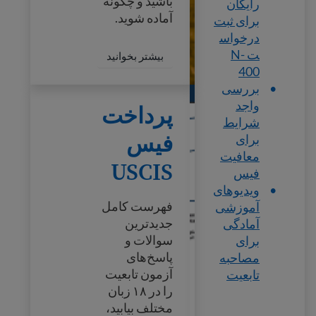
باشید و چگونه
رایگان
آماده شوید.
برای ثبت
درخواس
ت N-
 U.S. Citizenship Guide
بیشتر بخوانید
400
بررسی
پرداخت فیس USCIS
واجد
پرداخت
شرایط
فیس
برای
معافیت
USCIS
فیس
ویدیوهای
فهرست کامل
آموزشی
جدیدترین
آمادگی
سوالات و
برای
پاسخ‌های
مصاحبه
آزمون تابعیت
تابعیت
را در ۱۸ زبان
مختلف بیابید،