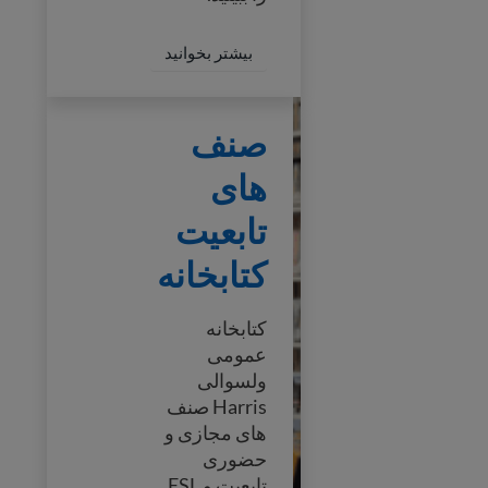
ouston Naturalize Now
بیشتر بخوانید
صنف های تابعیت کتابخانه
صنف
های
تابعیت
کتابخانه
کتابخانه
عمومی
ولسوالی
Harris صنف
های مجازی و
حضوری
تابعیت و ESL