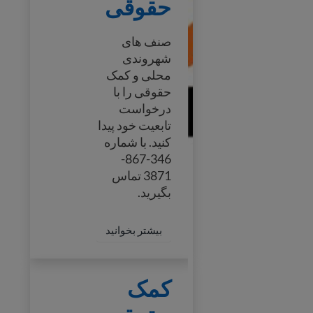
حقوقی
صنف های
شهروندی
محلی و کمک
حقوقی را با
درخواست
تابعیت خود پیدا
کنید. با شماره
346-867-
3871 تماس
بگیرید.
t Classes & Legal Help
بیشتر بخوانید
کمک حقوقی
کمک