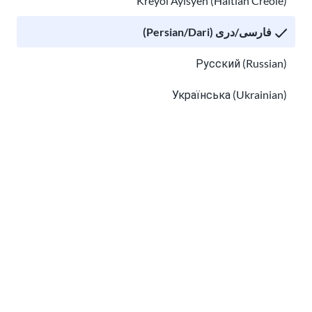
Kreyòl Ayisyen (Haitian Creole)
فارسی/دری (Persian/Dari)
سطح تحصیلات آمریکا چقدر است؟
کارکنان مدرسه در مدرسه فرزند من چه کسانی هستند؟
Русский (Russian)
Українська (Ukrainian)
Tiếng Việt (Vietnamese)
Other pages in:
한국어 (Korean)
Ikinyarwanda (Kinyarwanda)
کارکنان مدرسه در مدرسه فرزند من چه کسانی
Kiswahili (Swahili)
هستند؟
አማርኛ (Amharic)
در مدرسه به فرزندتان کمک کنید