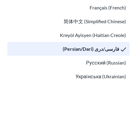
برنامه FindHello در حال اتمام است
Français (French)
简体中文 (Simplified Chinese)
هدف ما ارائه معلومات آسان برای درک است که به طور منظم به
Kreyòl Ayisyen (Haitian Creole)
روزسازی می شوند.این معلومات مشاوره حقوقی نیست.
فارسی/دری (Persian/Dari)
برای گرفتن خبرنامه ما ثبت نام کنید
Русский (Russian)
Українська (Ukrainian)
Tiếng Việt (Vietnamese)
Other pages in:
من
اطلاعات حریم خصوصی
را خوانده ام و با دریافت
ایمیل از USAHello موافقم.
한국어 (Korean)
Ikinyarwanda (Kinyarwanda)