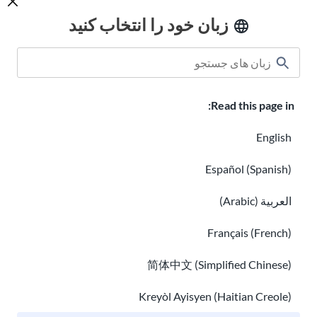
روزسازی می شوند.این معلومات مشاوره حقوقی نیست.
زبان خود را انتخاب کنید
برای گرفتن خبرنامه ما ثبت نام کنید
Read this page in:
English
من
اطلاعات حریم خصوصی
را خوانده ام و با دریافت
Español (Spanish)
ایمیل از USAHello موافقم.
العربية (Arabic)
Français (French)
简体中文 (Simplified Chinese)
کلاس درس
درباره ما
چگونه کمک کنیم
Kreyòl Ayisyen (Haitian Creole)