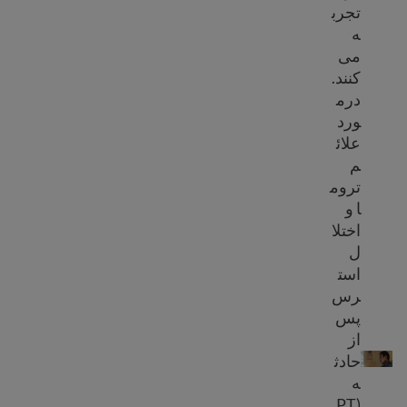
تجرب
ه
می
کنند.
درم
ورد
علائ
م
تروم
ا و
اختلا
ل
است
رس
پس
ترومای مهاجر و پناهنده
از
حادث
ه
(PT