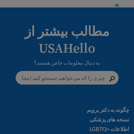
Learn more about Depression
ید
مطالب بیشتر از
USAHello
به دنبال معلومات خاص هستید؟
چگونه به دکتر برویم
چگونه به دکتر برویم
نسخه های پزشکی
نسخه های پزشکی
اطلاعات +LGBTQ
اطلاعات +LGBTQ