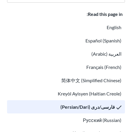
کلاس درس
درباره ما
چگونه کمک کنیم
Read this page in:
مشاغل در USAHello
کمک مالی
English
Español (Spanish)
العربية (Arabic)
سیاست حفظ حریم خصوصی
Français (French)
简体中文 (Simplified Chinese)
شما می توانید مطالب
USAHello
را تحت لایسنس Creative Commons
CC BY-NC-SA 4.0
کاپی و مجدداً توزیع کنید. ما از شما درخواست می
Kreyòl Ayisyen (Haitian Creole)
کنیم که برای ذکر درست منابع در هنگام استفاده از مطالب ما به ویب
سایت ما لینک دهید.
فارسی/دری (Persian/Dari)
Русский (Russian)