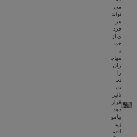
می
تواند
هر
فرد
ی از
جمل
ه
مهاج
ران
را
تح
ت
تاثیر
افسردگی
قرار
دهد.
بیامو
زید
افس