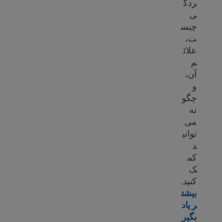
ردگ
ی
چیس
ت،
علائ
م
آن،
و
چگو
نه
می
توانی
د
کم
ک
کنید.
بیشت
ر یاد
بگیر