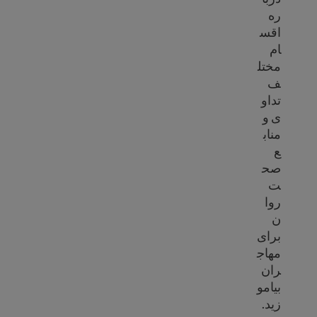
ره
اقس
ام
مختل
ف
تداو
ی و
مناب
ع
صح
ت
روا
ن
برای
مهاج
ران
بیامو
زید.