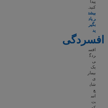
پیدا
کنید.
بیشت
ر یاد
بگیر
Learn more about Immigrant and refugee trauma
ید
افسردگی
افس
ردگ
ی
یک
بیمار
ی
شای
ع
اس
ت
که