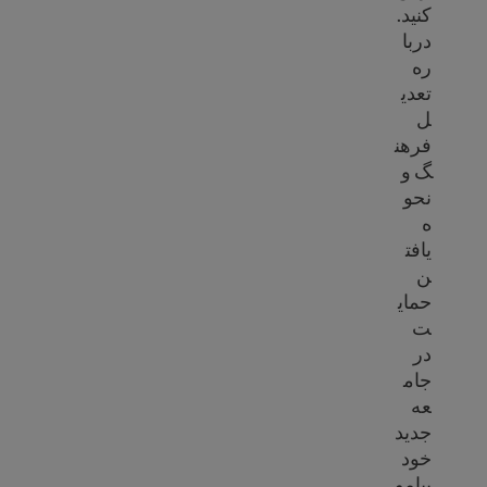
کنید.
دربا
ره
تعدی
ل
فرهن
گ و
نحو
ه
یافت
ن
حمای
ت
در
جام
عه
جدید
خود
بیامو