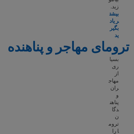
زید.
بیشت
ر یاد
بگیر
Learn more about Culture shock
ید
ترومای مهاجر و پناهنده
بسیا
ری
از
مهاج
ران
و
پناهن
دگا
ن
تروم
ا را