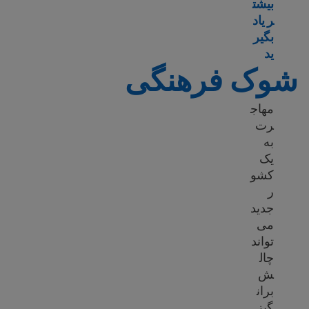
بیشت
ر یاد
بگیر
Learn more about Mental health resources
ید
شوک فرهنگی
مهاج
رت
به
یک
کشو
ر
جدید
می
تواند
چال
ش
بران
گیز