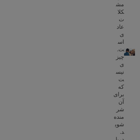
مش
کلا
ت
عاد
ی
اس
منابع سلامت روان
ت.
چیز
ی
نیس
ت
که
برای
آن
شر
منده
شوی
د.
دربا