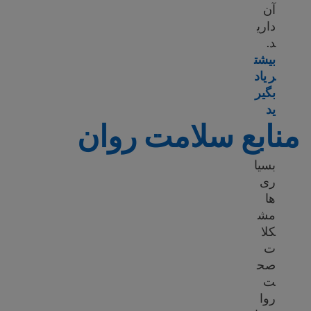
آن
داری
د.
بیشت
ر یاد
بگیر
Learn more about What is mental health?
ید
منابع سلامت روان
بسیا
ری
ها
مش
کلا
ت
صح
ت
روا