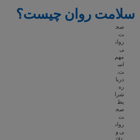
سلامت روان چیست؟
صح
ت
روان
ی
مهم
اس
ت.
دربا
ره
شرا
یط
صح
ت
روان
ی و
علائ