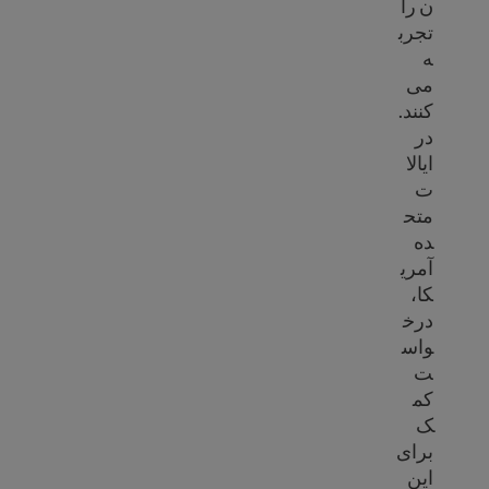
ن را
تجرب
ه
می
کنند.
در
ایالا
ت
متح
ده
آمری
کا،
درخ
واس
ت
کم
ک
برای
این