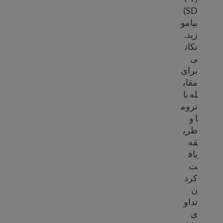
SD)
بیامو
زید.
نکات
ی
برای
مقاب
له با
تروم
ا و
طری
قه
یاف
ت
کرد
ن
تداو
ی