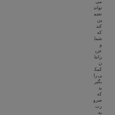
می
تواند
تضم
ین
کند
که
شما
و
عزی
زانتا
ن
کمک
ی را
بگیر
ید
که
ضرو
رت
به