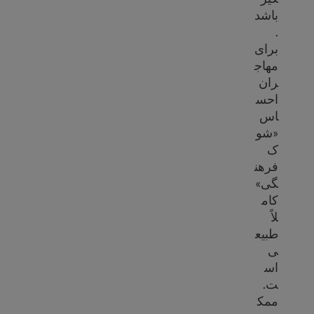
باشد
.
برای
مهاج
ران
احس
اس
«شو
ک
فرهن
گی»
کام
لاً
طبیع
ی
اس
ت.
ممک