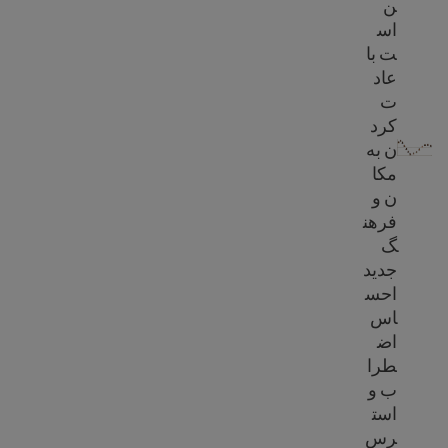
ن
اس
ت با
عاد
ت
شوک فرهنگی
کرد
ن به
مکا
ن و
فرهن
گ
جدید
احس
اس
اض
طرا
ب و
است
رس