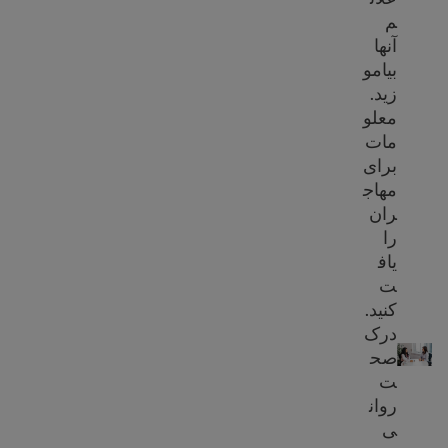
م
آنها
بیامو
زید.
معلو
مات
برای
مهاج
ران
را
یاف
ت
کنید.
سلامت روان چیست؟
درک
صح
ت
روان
ی