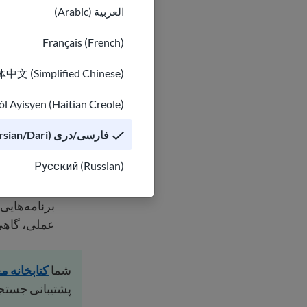
العربية (Arabic)
تماس بگیرید
بپرسید که آی
Français (French)
از شبکه خود
中文 (Simplified Chinese)
به دوستان، 
فرصت‌ها از 
l Ayisyen (Haitian Creole)
با مدارس یا
فارسی/دری (Persian/Dari)
مشورت کنید
پروژه‌های 
Русский (Russian)
برنامه‌های 
برنامه‌هایی 
عملی، گاهی 
شما
کتابخانه م
پشتیبانی جستج