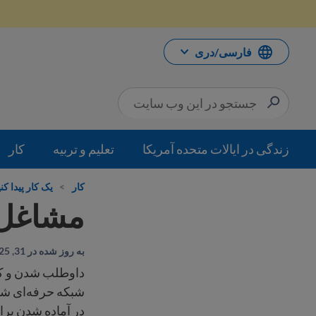
رش
ه
حتوا
فارسی/دری
زندگی در ایالات متحده آمریکا
تعلیم و تربیه
کار
کار
>
یک کار پیدا کنی
مشاغل د
به روز شده در 31, 2025
داوطلب شدن و کا
شبکه حرفه‌ای شما 
در آماده شدن برا