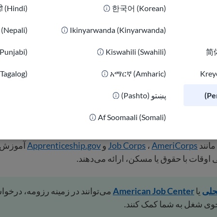
दी (Hindi)
한국어 (Korean)
.
از کتابخانه‌ها، مدارس، سازمان‌های غیرانتفاعی، پناهگاه‌ها و م
ا داوطلب یا کارآموز می‌پذیرند یا خیر.
ी (Nepali)
Ikinyarwanda (Kinyarwanda)
 استفاده کنید
(Punjabi)
Kiswahili (Swahili)
简体
همسایگان یا رهبران جامعه بگویید که به دنبال چه چیزی هستید. ب
طریق تبلیغات دهان به دهان پیدا می‌شوند.
(Tagalog)
አማርኛ (Amharic)
Kreyò
 برنامه‌های آموزشی
پښتو (Pashto)
.
اگر در مدرسه یا بخشی از یک برنامه هستید، در مورد گزینه‌های
یادگیری-خدمت سوال کنید.
Af Soomaali (Somali)
دولتی و غیرانتفاعی را بررسی کنید
مانند
AmeriCorps
،
Job Corps
و
Apprenticeship.gov
آموزش ر
اوقات با حقوق یا مسکن، ارائه می‌دهند.
حلی
یا
American Job Center
می‌توانند در زمینه رزومه، درخوا
وی شغل به شما کمک کنند.