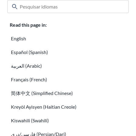
How to find a free immigration lawyer and low-cost lega
Read this page in:
English
Español (Spanish)
العربية (Arabic)
Français (French)
How to find a free immigration lawyer and
简体中文 (Simplified Chinese)
low-cost legal help
Kreyòl Ayisyen (Haitian Creole)
How to use USCIS tools and resources
Kiswahili (Swahili)
فارسی/دری (Persian/Dari)