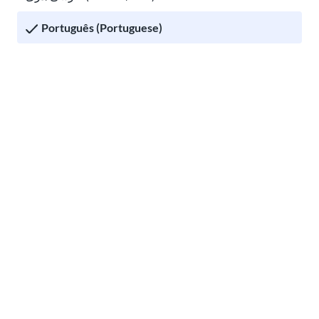
Português (Portuguese)
Русский (Russian)
Tiếng Việt (Vietnamese)
How to use USCIS tools and resources
Find free translation help in the USA
Other pages in:
한국어 (Korean)
Ikinyarwanda (Kinyarwanda)
አማርኛ (Amharic)
پښتو (Pashto)
Af Soomaali (Somali)
Find free translation help in the USA
اُردُو (Urdu)
Guia de Imigração