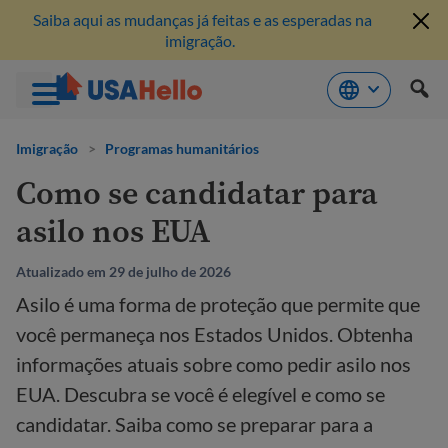
Saiba aqui as mudanças já feitas e as esperadas na
imigração.
Pule
para
Imigração
>
Programas humanitários
o
Como se candidatar para
conteúdo
asilo nos EUA
Atualizado em 29 de julho de 2026
Asilo é uma forma de proteção que permite que
você permaneça nos Estados Unidos. Obtenha
informações atuais sobre como pedir asilo nos
EUA. Descubra se você é elegível e como se
candidatar. Saiba como se preparar para a