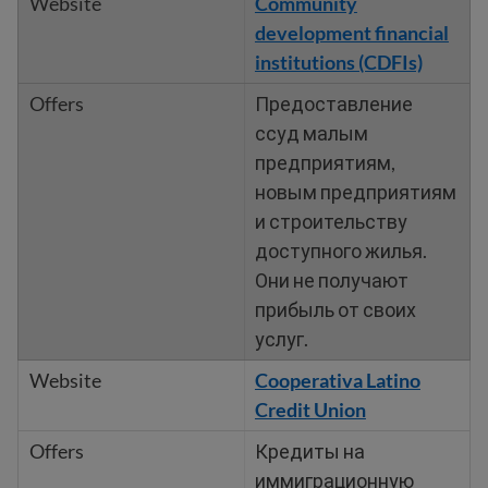
Community
development financial
institutions (CDFIs)
Предоставление
ссуд малым
предприятиям,
новым предприятиям
и строительству
доступного жилья.
Они не получают
прибыль от своих
услуг.
Cooperativa Latino
Credit Union
Кредиты на
иммиграционную