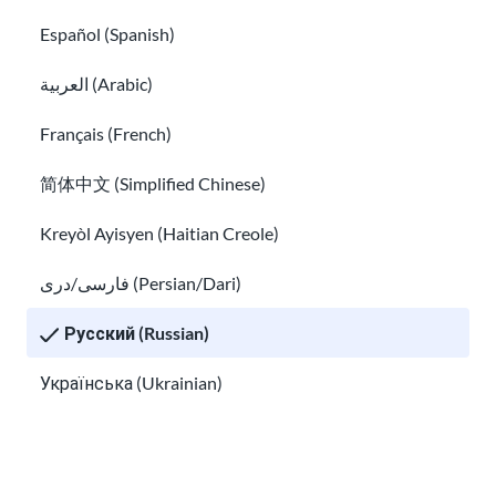
Español (Spanish)
العربية (Arabic)
Français (French)
简体中文 (Simplified Chinese)
Kreyòl Ayisyen (Haitian Creole)
Семейная иммиграция для граждан США
فارسی/دری (Persian/Dari)
и держателей грин-карт
Русский (Russian)
Советы, как избежать распространенного иммигр
Українська (Ukrainian)
Tiếng Việt (Vietnamese)
Other pages in: