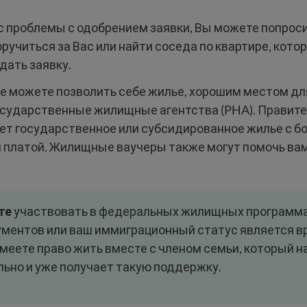
ас проблемы с одобрением заявки, Вы можете попроси
оручиться за Вас или найти соседа по квартире, кото
дать заявку.
не можете позволить себе жилье, хорошим местом дл
осударственные жилищные агентства (PHA). Правит
ет государственное или субсидированное жилье с бо
 платой. Жилищные ваучеры также могут помочь ва
те
участвовать в федеральных жилищных программах
ументов или ваш иммиграционный статус является 
меете право жить вместе с членом семьи, который н
льно и уже получает такую поддержку.