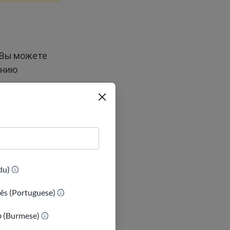
 Вы можете
ению
ходе, работе
ого
собность.
(Urdu)
. Это
ês (Portuguese)
 Вы
ок аренды
ာ (Burmese)