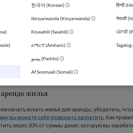
한국어 (Korean)
हिन्दी (H
ь залог за квартиру и за первый месяц аренды.
Ikinyarwanda (Kinyarwanda)
नेपाली (N
но платите арендную плату, а также коммунальные у
тричество.
se)
Kiswahili (Swahili)
ਪੰਜਾਬੀ (
reole)
አማርኛ (Amharic)
Tagalog 
— это человек, арендующий жилье.
Арендодатель
— 
льё в аренду арендатору.
پښتو (Pashto)
)
Af Soomaali (Somali)
о
аренде жилья
ем начать искать жилье для аренды, убедитесь, что
мму вы можете себе позволить заплатить
. Как прави
атить около 30% от суммы денег, которую вы зарабат