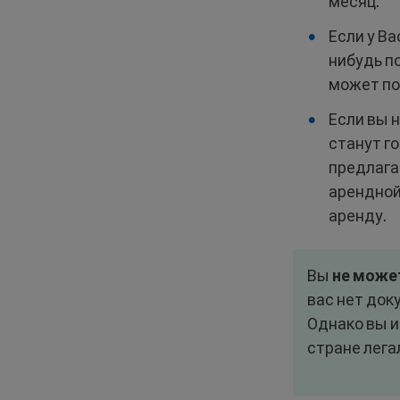
месяц.
Если у В
нибудь п
может по
Если вы 
станут г
предлага
арендной
аренду.
Вы
не може
вас нет док
Однако вы и
стране лега