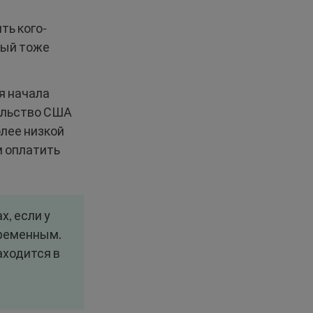
ть кого-
рый тоже
я начала
ельство США
лее низкой
м оплатить
, если у
временным.
аходится в