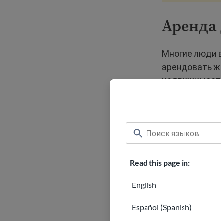
Аренда
Многие люди 
арендовать жи
недвижимост
Скорее всего,
Заполнит
и прошло
страхова
Read this page in:
Если ваш
English
юридичес
соглашае
Español (Spanish)
обычно с