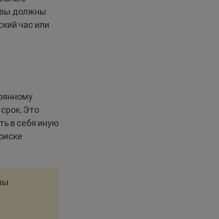
е вы должны
кий час или
тоянному
срок. Это
ть в себя иную
оиске
вы