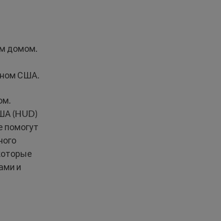
м домом.
ином США.
ом.
США (HUD)
е помогут
ного
которые
ами и