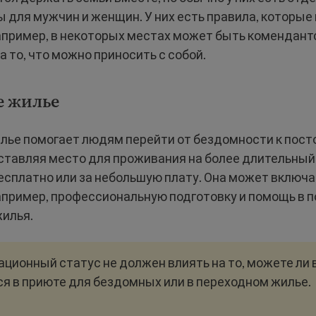
 для мужчин и женщин. У них есть правила, которы
апример, в некоторых местах может быть комендантс
а то, что можно приносить с собой.
е жилье
лье помогает людям перейти от бездомности к пос
ставляя место для проживания на более длительный 
сплатно или за небольшую плату. Она может включа
апример, профессиональную подготовку и помощь в п
жилья.
ционный статус не должен влиять на то, можете ли 
я в приюте для бездомных или в переходном жилье.