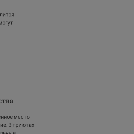
длится
могут
ства
енное место
ие. В приютах
ельные