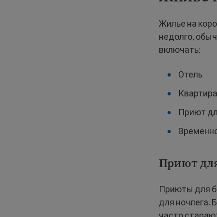
Жилье на коро
недолго, обыч
включать:
Отель
Квартира
Приют дл
Временно
Приют для
Приюты для б
для ночлега. 
часто старают