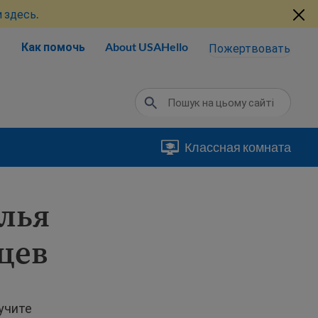
 здесь.
Как помочь
About USAHello
Пожертвовать
Классная комната
лья
цев
учите