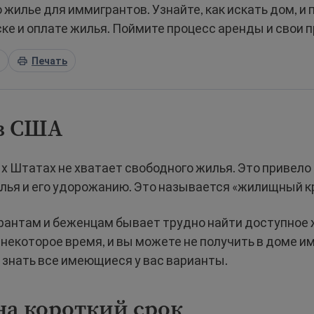
жилье для иммигрантов. Узнайте, как искать дом, и 
ке и оплате жилья. Поймите процесс аренды и свои п
Печать
в США
 Штатах не хватает свободного жилья. Это привело 
лья и его удорожанию. Это называется «жилищный к
антам и беженцам бывает трудно найти доступное 
некоторое время, и вы можете не получить в доме им
 знать все имеющиеся у вас варианты.
на короткий срок