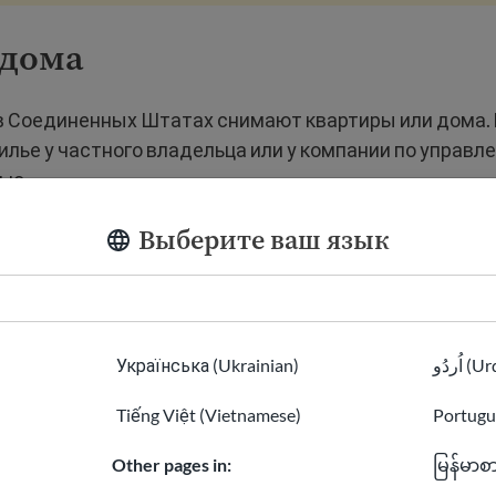
 дома
в Соединенных Штатах снимают квартиры или дома.
лье у частного владельца или у компании по управл
ью.
Выберите ваш язык
 вам придется:
е заявление, в котором укажите сведения о вашем до
й аренде. Он также запрашивает ваш номер социальн
ния, чтобы проверить вашу биографию и кредитоспо
Українська (Ukrainian)
اُردُو 
а заявка будет одобрена, подпишите
договор аренды
Tiếng Việt (Vietnamese)
Portugu
кий договор между арендатором и арендодателем.
тесь с датами аренды, стоимостью и условиями. Ср
Other pages in:
မြန်မာစ
оставляет один год.