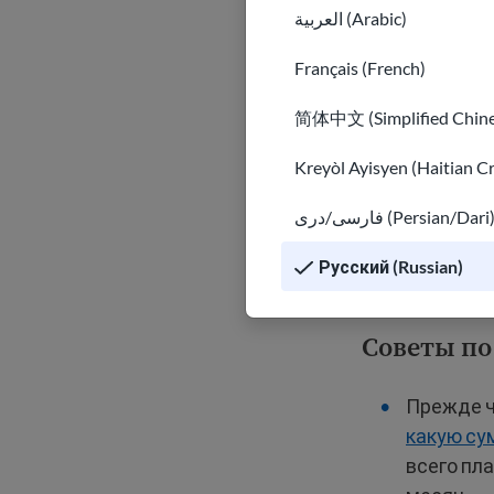
العربية (Arabic)
Заплатит
Français (French)
Ежемесяч
как элек
简体中文 (Simplified Chine
Kreyòl Ayisyen (Haitian C
Арендатор
сдающее жи
فارسی/دری (Persian/Dari
Русский (Russian)
Советы п
Прежде ч
какую су
всего пл