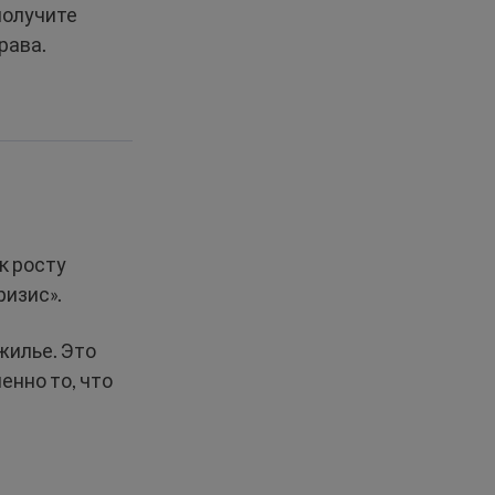
получите
рава.
к росту
ризис».
жилье. Это
енно то, что