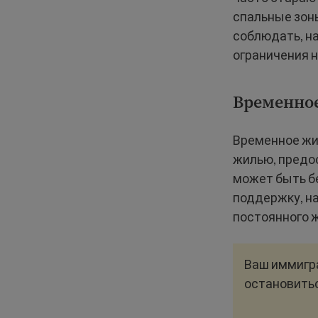
спальные зоны
соблюдать, н
ограничения н
Временно
Временное жи
жилью, предо
может быть бе
поддержку, н
постоянного 
Ваш иммигра
остановитьс