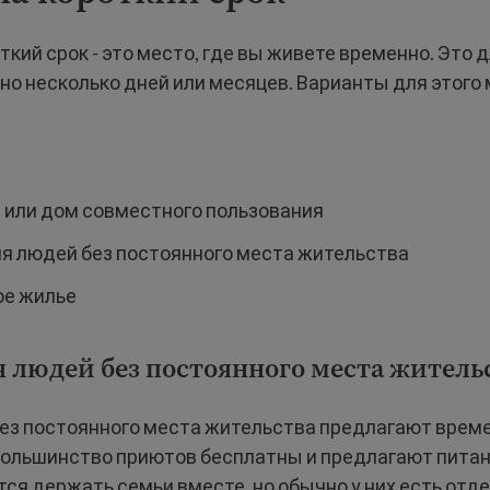
ткий срок - это место, где вы живете временно. Это 
но несколько дней или месяцев. Варианты для этого 
 или дом совместного пользования
я людей без постоянного места жительства
е жилье
 людей без постоянного места житель
ез постоянного места жительства предлагают врем
Большинство приютов бесплатны и предлагают питан
ся держать семьи вместе, но обычно у них есть отд