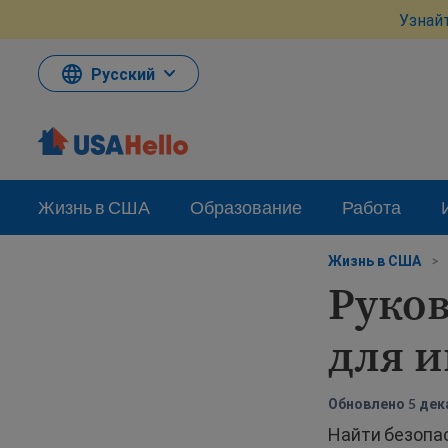
Перейти
Узнай
к
материалам
Русский
Жизнь в США
Образование
Работа
Жизнь в США
>
Руков
для 
Обновлено 5 дека
Найти безопа