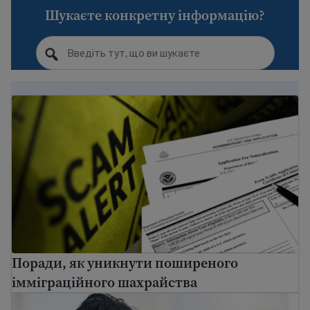
Шукаєте конкретну інформацію?
Поради, як уникнути поширеного імміграційного ш
Поради, як уникнути поширеного
імміграційного шахрайства
Знайти ресурси з питань психічного здоров'я для ім