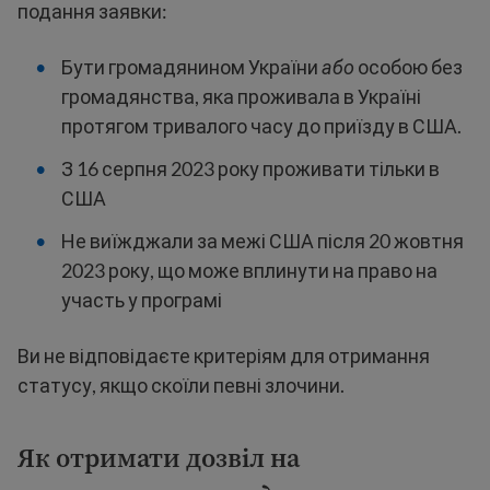
подання заявки:
Бути громадянином України
або
особою без
громадянства, яка проживала в Україні
протягом тривалого часу до приїзду в США.
З 16 серпня 2023 року проживати тільки в
США
Не виїжджали за межі США після 20 жовтня
2023 року, що може вплинути на право на
участь у програмі
Ви не відповідаєте критеріям для отримання
статусу, якщо скоїли певні злочини.
Як отримати дозвіл на