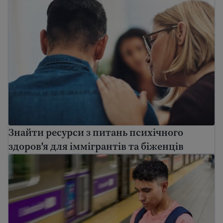
Знайти ресурси з питань психічного
здоров'я для іммігрантів та біженців
Посібник з імміграції