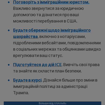
Поговоріть з імміграційним юристом.
Важливо звернутися за юридичною
допомогою та дізнатися про ваші
можливості перебування в США.
Будьте обережні щодо імміграційного
шахрайства
, включно з нотаріусами,
підробленими вебсайтами, повідомленнями
в соціальних мережах та обіцянками швидко
врегулювати ваш статус.
Підготуйтеся до дій ICE
. Вивчіть свої права
та знайте як скласти план безпеки.
Будьте в курсі
. Дізнайся більше про зміни в
імміграційній політиці за адміністрації
Трампа.
Більше від USAHello