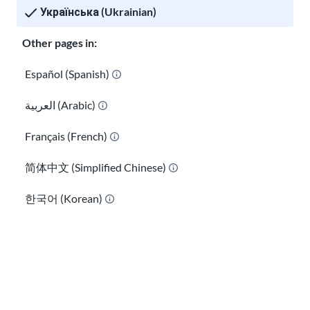
Українська (Ukrainian)
Other pages in:
Español (Spanish)
العربية (Arabic)
Як підготуватися до імміграційної
Français (French)
процедури
简体中文 (Simplified Chinese)
한국어 (Korean)
Інформація на цій сторінці походить з DHS, USCIS, та інших
Kreyòl Ayisyen (Haitian Creole)
перевірених джерел. Ми прагнемо запропонувати легку для
розуміння інформацію, яка регулярно оновлюється. Ця
Ikinyarwanda (Kinyarwanda)
інформація не є юридичною консультацією.
Kiswahili (Swahili)