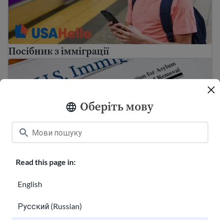
Посібник з імміграції
Як подати заяву на отримання притулку в США
Оберіть мову
Read this page in:
Як подати заяву на отримання притулку в
English
США
Як підготуватися до імміграційної процедури
Русский (Russian)