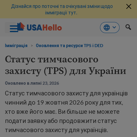
Дізнайся про поточні та очікувані зміни щодо
імміграції тут.
Перейти
до
Імміграція
>
Оновлення та ресурси TPS і DED
змісту
Статус тимчасового
захисту (TPS) для України
Оновлено в липні 23, 2026
Статус тимчасового захисту для українців
чинний до 19 жовтня 2026 року для тих,
хто вже його має. Ви більше не можете
подати заявку або продовжити статус
тимчасового захисту для українців.