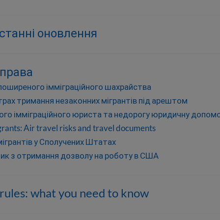
станні оновлення
 права
 поширеного імміграційного шахрайства
нтрах тримання незаконних мігрантів під арештом
ого імміграційного юриста та недорогу юридичну допом
rants: Air travel risks and travel documents
мігрантів у Сполучених Штатах
ик з отримання дозволу на роботу в США
rules: what you need to know