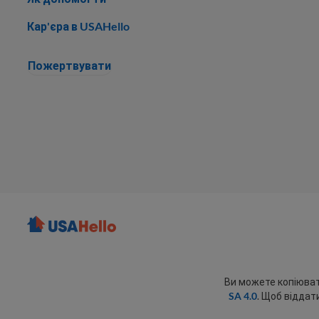
Кар'єра в USAHello
Пожертвувати
Ви можете копіюва
SA 4.0
. Щоб відда