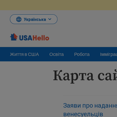
Перейти
до
змісту
Українська
Життя в США
Освіта
Робота
Іммігра
Карта са
Заяви про надання 
венесуельців