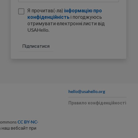
Я прочитав(-ла)
інформацію про
конфіденційність
і погоджуюсь
отримувати електронні листи від
USAHello.
hello@usahello.org
Правило конфіденційності
 Commons
CC BY-NC-
а наш вебсайт при