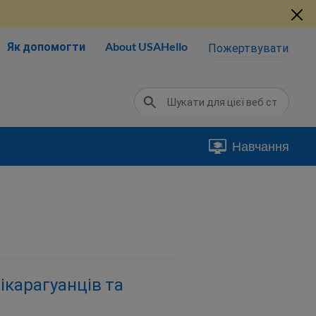
Як допомогти
About USAHello
Пожертвувати
Навчання
нікарагуанців та