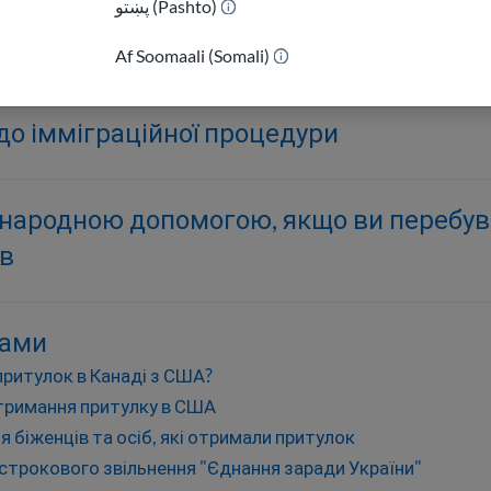
پښتو (Pashto)
)
рументи
Af Soomaali (Somali)
до імміграційної процедури
жнародною допомогою, якщо ви перебу
ів
рами
ритулок в Канаді з США?
отримання притулку в США
я біженців та осіб, які отримали притулок
трокового звільнення "Єднання заради України"