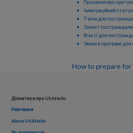
Прохання про притул
Імміграційний статус
T-візи для постражда
Захист постраждалих
Візи U для постражда
Зміни в програмі для
How to prepare for 
Дізнатися про USAHello
Навчання
About USAHello
Як допомогти