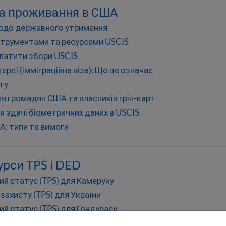
 на проживання в США
щодо державного утримання
струментами та ресурсами USCIS
платити збори USCIS
реї (імміграційна віза): Що це означає
ту
ля громадян США та власників грін-карт
ля здачі біометричних даних в USCIS
ША: типи та вимоги
урси TPS і DED
й статус (TPS) для Камеруну
захисту (TPS) для України
й статус (TPS) для Гондурасу
й статус (TPS) для Сомалі