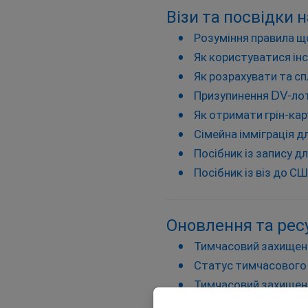
Візи та посвідки
Розуміння правила 
Як користуватися ін
Як розрахувати та с
Призупинення DV-лоте
Як отримати грін-кар
Сімейна імміграція д
Посібник із запису д
Посібник із віз до С
Оновлення та рес
Тимчасовий захищени
Статус тимчасового 
Тимчасовий захищени
Тимчасовий захищени