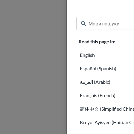
Тимчасовий захищений
Тимчасовий захищени
Тимчасовий захищени
Тимчасовий захищени
Тимчасовий захищени
Read this page in:
Тимчасовий захищений
English
Тимчасовий захищени
Тимчасовий захищени
Español (Spanish)
Тимчасовий захищени
Тимчасовий захищени
العربية (Arabic)
Тимчасовий захищени
Français (French)
Тимчасовий захищени
DED Ліберія: Відкла
简体中文 (Simplified Chine
Тимчасовий захищений
Kreyòl Ayisyen (Haitian C
DED Гонконг: Відкла