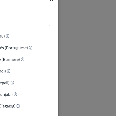
(Urdu)
ês (Portuguese)
ာ (Burmese)
indi)
epali)
Punjabi)
(Tagalog)