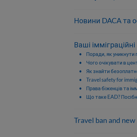
Новини DACA та о
Ваші імміграційні
Поради, як уникнути
Чого очікувати в це
Як знайти безоплатн
Travel safety for immig
Права біженців та ім
Що таке EAD? Посібн
Travel ban and new 