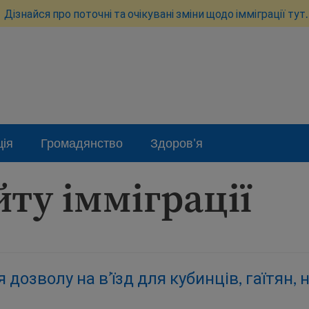
Дізнайся про поточні та очікувані зміни щодо імміграції тут.
ція
Громадянство
Здоров'я
йту імміграції
дозволу на в’їзд для кубинців, гаїтян, 