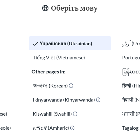
Оберіть мову
 статус (TPS) для Ефіопії
й статус (TPS) для Лівану
й статус (TPS) для Афганістану
й статус (TPS) для El Сальвадору
й статус (TPS) для Непалу
Українська (Ukrainian)
اُردُو 
 статус (TPS) для Гаїті
Tiếng Việt (Vietnamese)
Portugu
й статус (TPS) для Південного Судану
й статус для Бірми (М'янми)
Other pages in:
မြန်မာစ
й статус (TPS) для Ємену
й статус (TPS) для Судану
한국어 (Korean)
हिन्दी (H
й статус (TPS) для Венесуели
Ikinyarwanda (Kinyarwanda)
नेपाली (N
й статус (TPS) для Нікарагуа
дений вимушений виїзд
se)
Kiswahili (Swahili)
ਪੰਜਾਬੀ (
 статус (TPS) для Сирії
reole)
አማርኛ (Amharic)
Tagalog 
дений вимушений виїзд