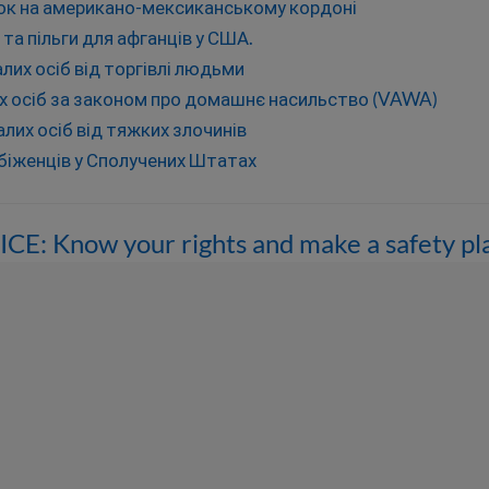
ок на американо-мексиканському кордоні
 та пільги для афганців у США.
лих осіб від торгівлі людьми
 осіб за законом про домашнє насильство (VAWA)
лих осіб від тяжких злочинів
 біженців у Сполучених Штатах
ICE: Know your rights and make a safety pl