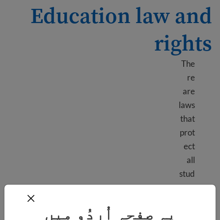
Education law and
rights
The
re
are
laws
that
prot
ect
all
stud
ent
righ
یہ صفحہ اُردُو میں
ts in