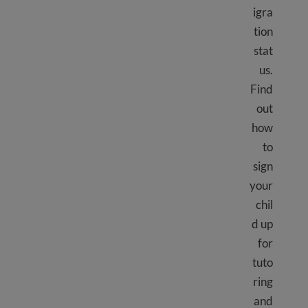
igra
tion
stat
us.
Find
out
how
to
sign
your
chil
d up
for
tuto
ring
and