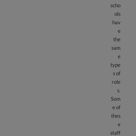
scho
ols
hav
e
the
sam
e
type
s of
role
s.
Som
e of
thes
e
staff