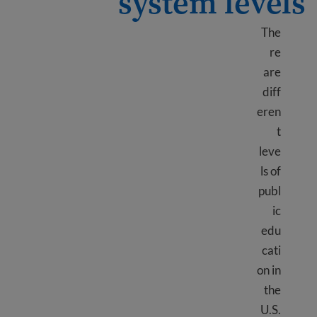
system levels
The
re
are
diff
eren
t
leve
ls of
publ
ic
edu
cati
on in
the
U.S.