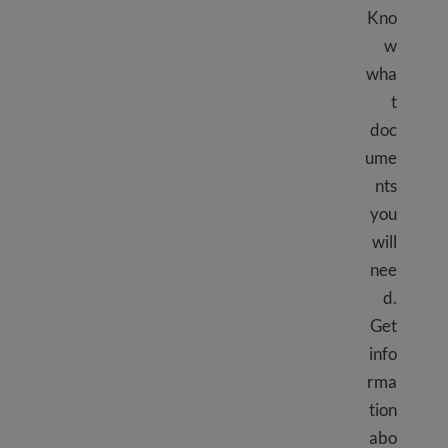
Kno
w
wha
t
doc
ume
nts
you
will
nee
d.
Get
info
rma
tion
abo