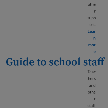
othe
r
supp
ort.
Lear
n
mor
Learn more about Help your child in school
e
Guide to school staff
Teac
hers
and
othe
r
staff