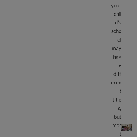
your
chil
d’s
scho
ol
may
hav
e
diff
eren
t
title
s,
but
Guide to school staff
mos
t