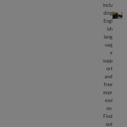
inclu
Education law and rights
ding
Engl
ish
lang
uag
e
supp
ort
and
free
expr
essi
on.
Find
out