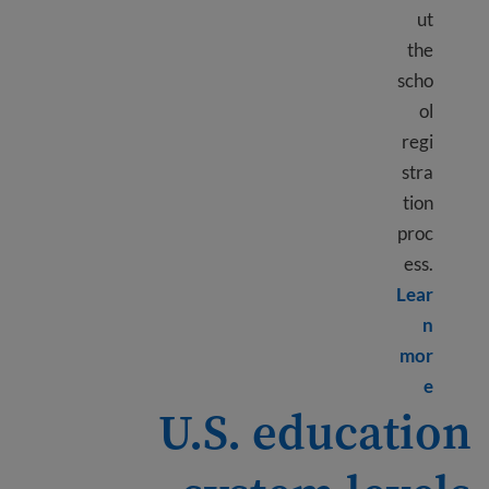
ut
the
scho
ol
regi
stra
tion
proc
ess.
Lear
n
mor
Learn more about Enroll my child in school
e
U.S. education