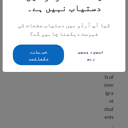
دستیاب نہیں ہے۔
the
USA
.
کیا آپ اُردُو میں دستیاب صفحات کی
Lear
فہرست دیکھنا چاہیں گے؟
n
abo
نہیں، یہیں
جی ہاں،
ut
رہو
دکھائيں
the
righ
ts of
imm
igra
nt
stud
ents
,