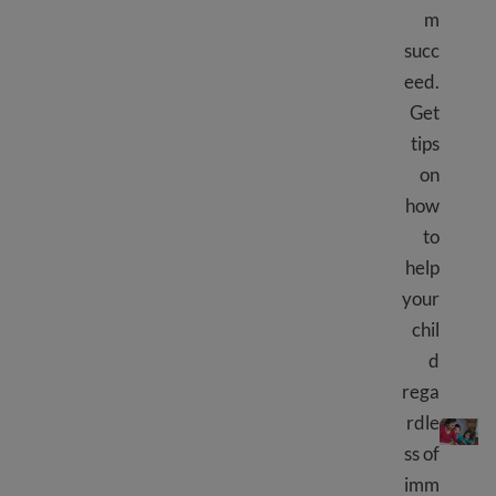
m
succ
eed.
Get
tips
on
how
to
help
your
chil
d
rega
اسکول میں اپنے بچے کی مدد کریں
rdle
ss of
imm