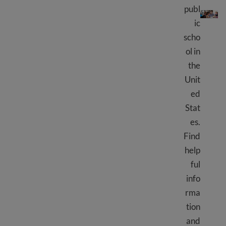
Public school in the USA
publ
ic
scho
ol in
the
Unit
ed
Stat
es.
Find
help
ful
info
rma
tion
and