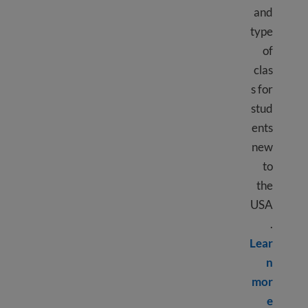
and
type
of
clas
s for
stud
ents
new
to
the
USA
.
Lear
n
mor
Learn more about U.S. education system levels
e