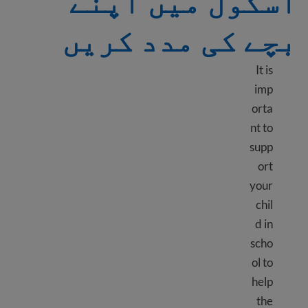
اسکول میں اپنے
بچے کی مدد کریں
It is
imp
orta
nt to
supp
ort
your
chil
d in
scho
ol to
help
the