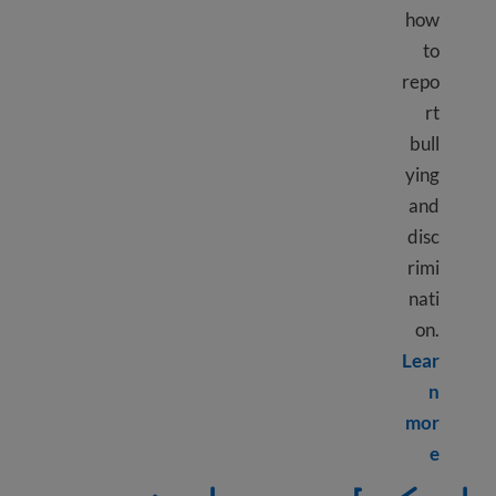
how
to
repo
rt
bull
ying
and
disc
rimi
nati
on.
Lear
n
mor
Learn more about Education law and rights
e