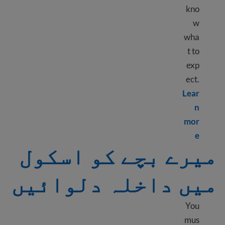
kno
w
wha
t to
exp
ect.
Lear
n
mor
Learn more about Public school in the USA
e
میرے بچے کو اسکول
میں داخلہ دلوائیں
You
mus