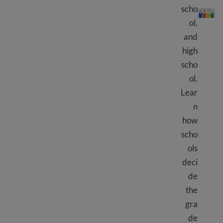
U.S. education system levels
scho
ol,
and
high
scho
ol.
Lear
n
how
scho
ols
deci
de
the
gra
de