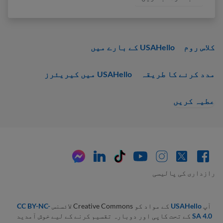
کلاس روم
USAHello کے بارے میں
مدد کرنے کا طریقہ
USAHello میں کیریئرز
عطیہ کریں
رازداری کی پالیسی
آپ
USAHello
کے مواد کو Creative Commons لائسنس
CC BY-NC-
SA 4.0
کے تحت کاپی اور دوبارہ تقسیم کرنے کے لیے خوش آمدید