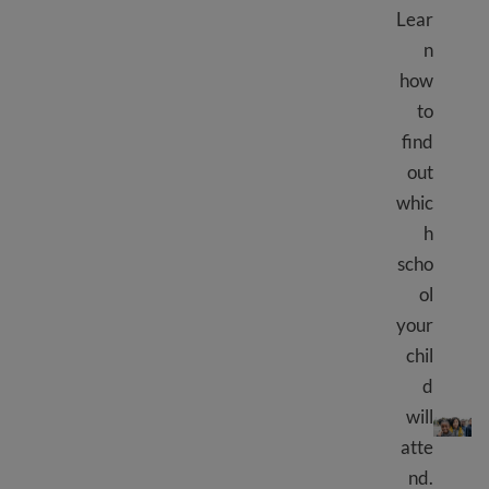
Lear
n
how
to
find
out
whic
h
scho
ol
your
chil
d
میرے بچے کو اسکول میں داخلہ دلوائیں
will
atte
nd.