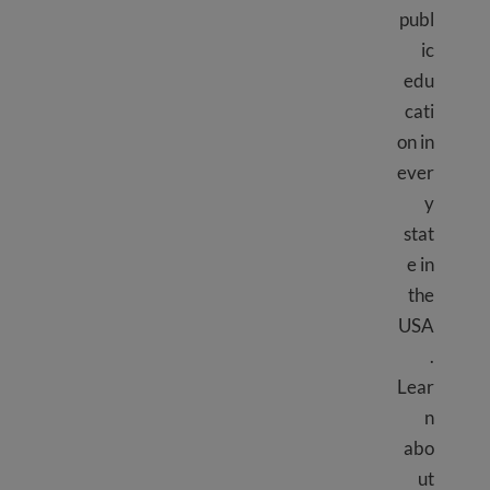
publ
ic
edu
cati
on in
ever
y
stat
e in
the
USA
.
Lear
n
abo
ut