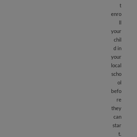
t
enro
ll
your
chil
d in
your
local
scho
ol
befo
re
they
can
star
t.