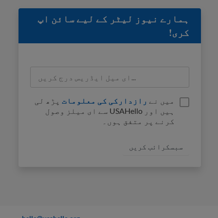
ہمارے نیوز لیٹر کے لیے سائن اپ
کری!
میں نے
رازدارکی کی معلومات
پڑھ لی
ہیں اور USAHello سے ای میلز وصول
کرنے پر متفق ہوں۔