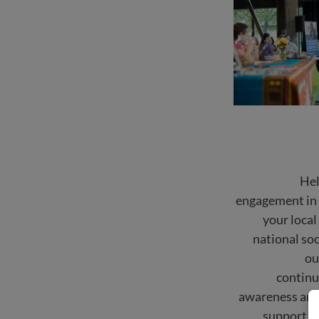
Hel
engagement in 
your loca
national so
ou
continu
awareness and 
support of