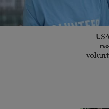
USA
re
volunt