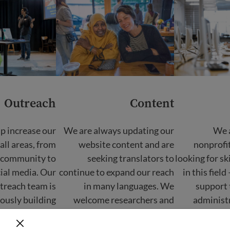
Outreach
Content
p increase our
We are always updating our
We a
all areas, from
website content and are
nonprofi
l community to
seeking translators to
looking for sk
cial media. Our
continue to expand our reach
in this field
treach team is
in many languages. We
support 
ously building
welcome researchers and
administ
is seeking the
proofreaders to help
develo
 visual artists,
maintain our accuracy and
manage