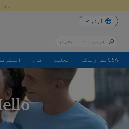
واد
موجود
ر
ائیں
اُردُو
USA میں زندگی
تعلیم
کام
امیگریش