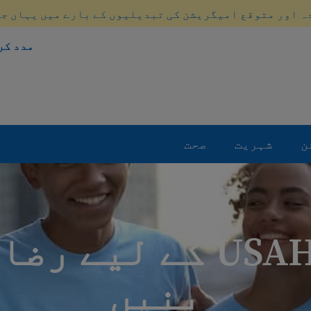
ہ اور متوقع امیگریشن کی تبدیلیوں کے بارے میں یہاں ج
مدد کر
ن
شہریت
صحت
USAHello کے لیے ر
بنیں