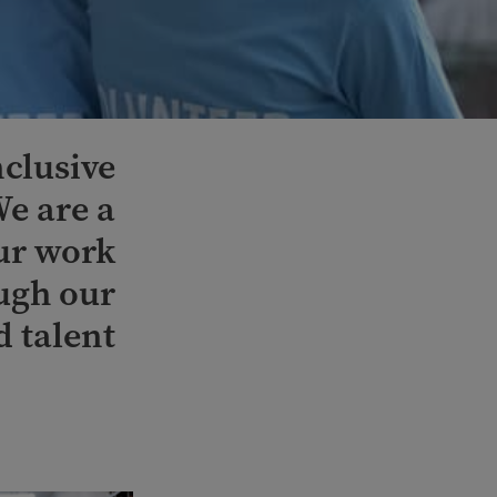
nclusive
We are a
ur work
ugh our
 talent.