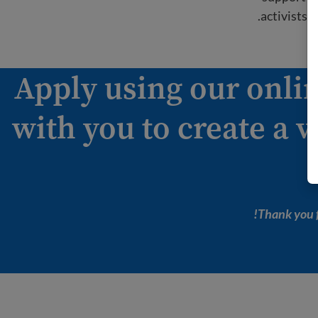
activists a
Apply using our onlin
with you to create a v
Thank you f