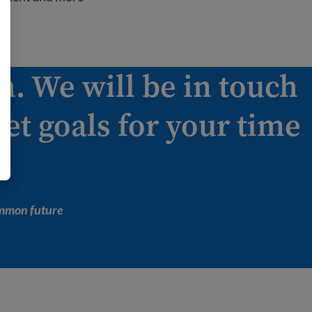
n. We will be in touch
set goals for your time
ommon future!