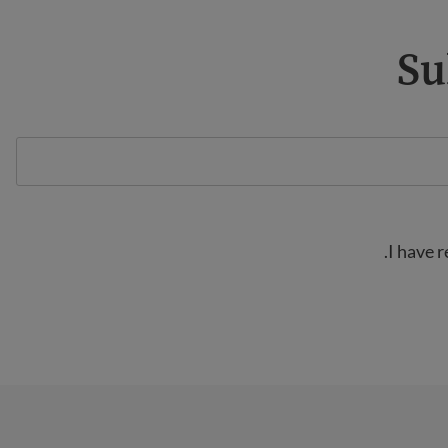
Su
I have 