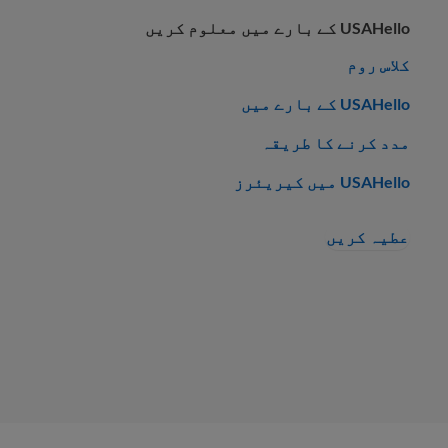
USAHello کے بارے میں معلوم کریں
کلاس روم
USAHello کے بارے میں
مدد کرنے کا طریقہ
USAHello میں کیریئرز
عطیہ کریں