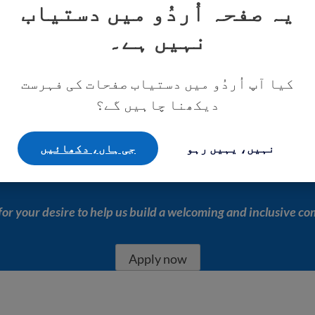
یہ صفحہ اُردُو میں دستیاب
nd fundraisers.
trustworthiness.
نہیں ہے۔
e volunteer applicatio
کیا آپ اُردُو میں دستیاب صفحات کی فہرست
دیکھنا چاہیں گے؟
olunteer position and 
نہیں، یہیں رہو
جی ہاں، دکھائيں
with USAHello.
or your desire to help us build a welcoming and inclusive c
Apply now