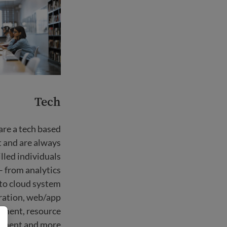
Tech
re a tech based
t and are always
illed individuals
 – from analytics
to cloud system
ration, web/app
pment, resource
ment and more.