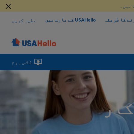
انیں۔
نے کا طریقہ
USAHello کے بارے میں
عطیہ کریں
کلاس روم
ضاکار