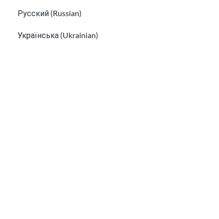
Русский (Russian)
Українська (Ukrainian)
Tiếng Việt (Vietnamese)
Other pages in:
移民疫苗接种信息
寻找针对移民与难民的心理健康服务
한국어 (Korean)
Ikinyarwanda (Kinyarwanda)
Kiswahili (Swahili)
አማርኛ (Amharic)
پښتو (Pashto)
Af Soomaali (Somali)