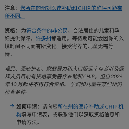
注意
：
您所在的州对医疗补助和 CHIP 的称呼可能有
所不同。
资格：
为
符合条件的非公民
、合法居住的儿童和孕
妇提供保障，
许多州
都适用。等待期可能会因你的入
境时间不同而有所变化。接受寄养的儿童无需等
待。
难民、受庇护者、家庭暴力和人口贩运幸存者以及假
释人员目前有资格享受医疗补助和 CHIP，但自 2026
年 10 月起将
不再
符合资格。
孕妇和儿童在某些州仍
符合条件。
如何申请：
请向您
所在州的医疗补助或 CHIP 机
构
填写申请表，或联系他们以获取资格信息和
申请方法。