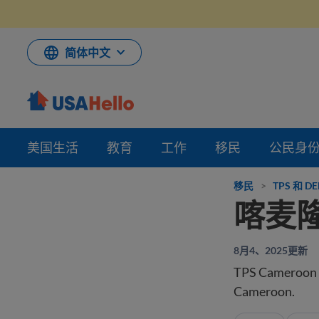
跳
到
内
容
简体中文
美国生活
教育
工作
移民
公民身
移民
>
TPS 和 
喀麦隆
8月4、2025更新
TPS Cameroon e
Cameroon.