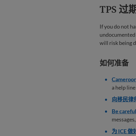
TPS 
If you do not h
undocumented an
will risk being
如何准备
Cameroon
a help lin
向移民律
Be carefu
messages, 
为 ICE 