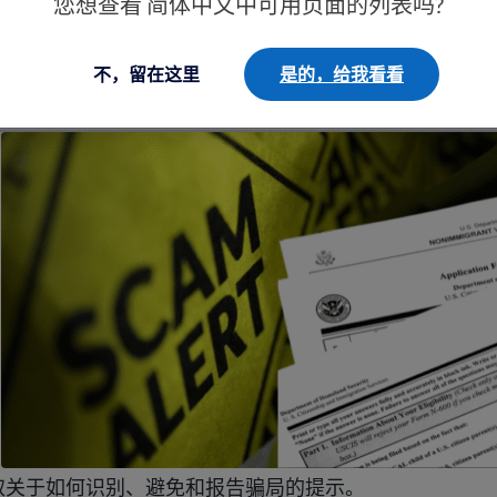
您想查看 简体中文中可用页面的列表吗?
不，留在这里
是的，给我看看
何申请可用福利。了解您的权利以及如何获得帮助。
民骗局和欺诈的小贴士
取关于如何识别、避免和报告骗局的提示。