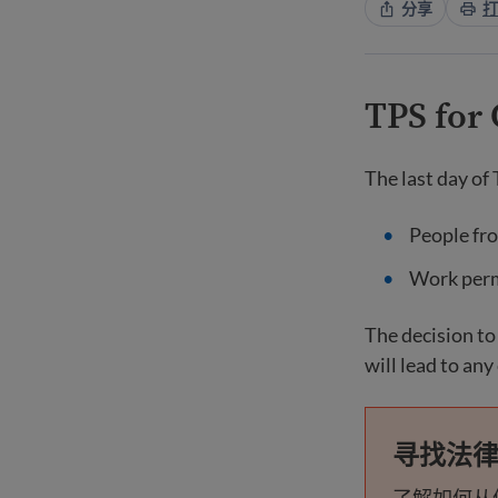
分享
打
TPS for
The last day of
People fro
Work permi
The decision to 
will lead to any
寻找法