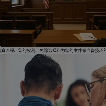
法庭流程、您的权利、免除选择和为您的案件做准备技巧
民与难民的心理健康服务