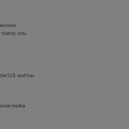
l become
 status, you
the U.S. and has
。
social media