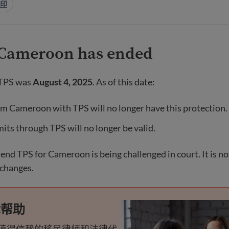
印
 Cameroon has ended
 TPS was
August 4, 2025
. As of this date:
m Cameroon with TPS will no longer have this protection.
ts through TPS will no longer be valid.
end TPS for Cameroon is being challenged in court. It is not
 changes.
律帮助