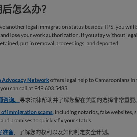
过期后怎么办？
ave another legal immigration status besides TPS, you wil
d lose your work authorization. If you stay without legal
 detained, put in removal proceedings, and deported.
 Advocacy Network
offers legal help to Cameroonians in 
e you can call at 949.603.5483.
师咨询。
寻求法律帮助并了解您留在美国的选择非常重要
l of immigration scams
, including notarios, fake websites, 
and promises to quickly fix your status.
做好准备
。了解您的权利以及如何制定安全计划。