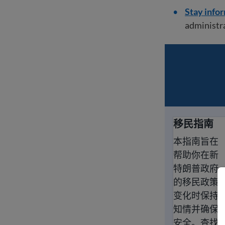
Stay info
administr
移民指南
移民指南
本指南旨在
帮助你在新
特朗普政府
的移民政策
变化时保持
知情并确保
安全。查找