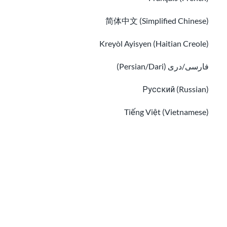
简体中文 (Simplified Chinese)
Kreyòl Ayisyen (Haitian Creole)
فارسی/دری (Persian/Dari)
Русский (Russian)
كيفية العثور على محامي هجرة مجاني ومساعدة
قانونية منخفضة التكلفة
Tiếng Việt (Vietnamese)
كيفية حساب رسوم دائرة خدمات الهجرة والجنسية الأمريكية (USCIS) ودفعها
Other pages in:
한국어 (Korean)
Ikinyarwanda (Kinyarwanda)
Kiswahili (Swahili)
አማርኛ (Amharic)