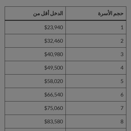
حجم الأسرة
الدخل أقل من
$23,940
1
$32,460
2
$40,980
3
$49,500
4
$58,020
5
$66,540
6
$75,060
7
$83,580
8