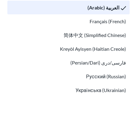
10 فوائد للجنسية الأمريكية
العربية (Arabic)
الواجب المدني والمسؤولية المدنية
Français (French)
简体中文 (Simplified Chinese)
Kreyòl Ayisyen (Haitian Creole)
فارسی/دری (Persian/Dari)
Русский (Russian)
Українська (Ukrainian)
الواجب المدني والمسؤولية المدنية
هجرة الأسرة للمواطنين الأمريكيين وحاملي البطاقة الخضراء
Tiếng Việt (Vietnamese)
Other pages in:
한국어 (Korean)