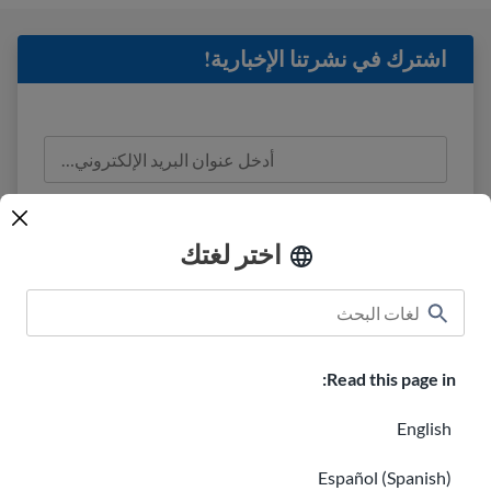
اشترك في نشرتنا الإخبارية!
لقد قرأت
معلومات الخصوصية
وأوافق على تلقي
رسائل البريد الإلكتروني من USAHello.
اختر لغتك
Read this page in:
الفصول الدراسية
USAHello نبذة عن
كيفية المساعدة
English
وظائف في USAHello
التبرع
Español (Spanish)