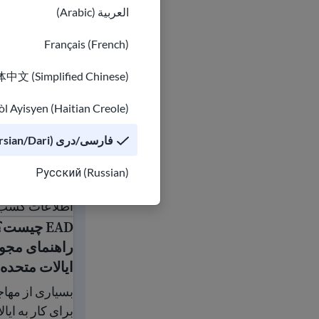
مهاجر در
العربية (Arabic)
ایالات متحده
Français (French)
تمام کارگران
در ایالات
中文 (Simplified Chinese)
متحده آمریکا
l Ayisyen (Haitian Creole)
حق دارند در
محیط کاری
فارسی/دری (Persian/Dari)
عادلانه، ایمن و
سالم کار کنند
Русский (Russian)
شرایط کاری، ا
اطلاعات کسب ک
EAD چیست؟
EAD چیست؟ راهنمای مجوز کار ایالات متحده
راهنمای مجوز
ایالات متحده
بسیاری از مها
برای کار به ایا