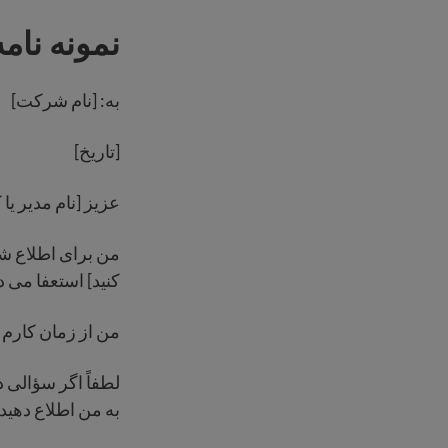
نمونه نامه
به: [نام شرکت]
[تاریخ]
عزیز [نام مدیر یا 
من برای اطلاع شم
کنید] استعفا می د
من از زمان کارم 
لطفاً اگر سؤالی د
به من اطلاع دهید.