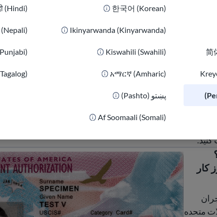
दी (Hindi)
한국어 (Korean)
ी (Nepali)
Ikinyarwanda (Kinyarwanda)
(Punjabi)
Kiswahili (Swahili)
简体
(Tagalog)
አማርኛ (Amharic)
Kreyò
پښتو (Pashto)
، بدون توجه به وضعیت مهاجرتی شما. درباره حقوق اساسی خود، 
Af Soomaali (Somali)
قداماتی که در صورت بروز مشکل باید انجام دهید، و محل دریا
نید.
 کار
جران
لات متحده