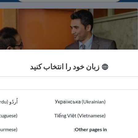
زبان خود را انتخاب کنید
Українська (Ukrainian)
اُردُو (Urdu)
نه تأثیر خوبی از خود به جای بگذارید.
tuguese)
Tiếng Việt (Vietnamese)
هاجر در ایالات متحده
Burmese)
Other pages in: