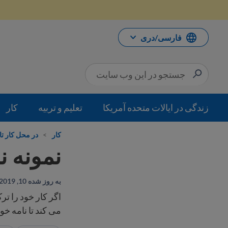
رش
ه
حتوا
فارسی/دری
زندگی در ایالات متحده آمریکا
تعلیم و تربیه
کار
کار
>
در محل کار تا
نمونه ن
به روز شده 10, 2019
اگر کار خود را تر
می کند تا نامه خود