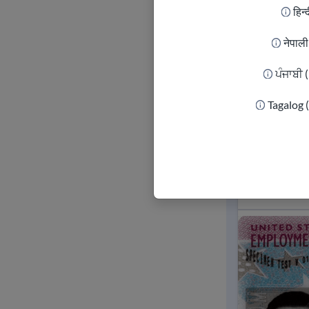
हिन्
नेपाल
ਪੰਜਾਬੀ 
Tagalog 
حقوق و
فت کمک