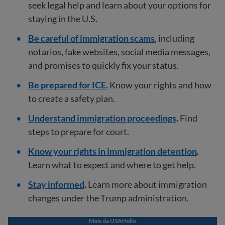
seek legal help and learn about your options for
staying in the U.S.
Be careful of immigration scams
, including
notarios, fake websites, social media messages,
and promises to quickly fix your status.
Be prepared for ICE.
Know your rights and how
to create a safety plan.
Understand immigration proceedings
.
Find
steps to prepare for court.
Know your rights in immigration detention
.
Learn what to expect and where to get help.
Stay informed
.
Learn more about immigration
changes under the Trump administration.
Mais da USAHello