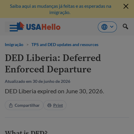
Saiba aqui as mudanças já feitas e as esperadas na
imigração.
Pule
para
Imigração
>
TPS and DED updates and resources
o
DED Liberia: Deferred
conteúdo
Enforced Departure
Atualizado em 30 de junho de 2026
DED Liberia expired on June 30, 2026.
Compartilhar
Print
What is DED?