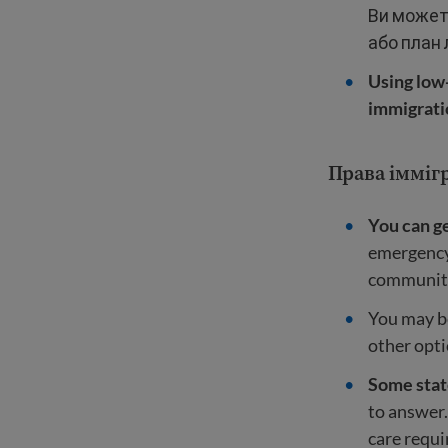
Ви может
або план 
Using low-
immigrati
Права імміг
You can g
emergency 
community 
You may be
other opti
Some state
to answer.
care requi