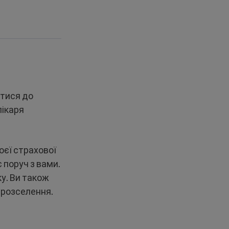
утися до
лікаря
оєї страхової
є поруч з вами.
у. Ви також
 розселення.