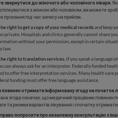
е звернутися до жіночого або чоловічого лікаря.
Як
спілкуватися з жінкою або чоловіком, ви можете зро
е прохання під час запису на прийом.
he right to get a copy of your medical records
and keep yo
n private. Hospitals and clinics generally cannot share you
ormation without your permission, except in certain situat
y law.
he right to translation services.
If you speak a language o
ou can always ask for an interpreter. Federally funded healt
ed to offer free interpretation services. Many health care p
deral funding must offer free language assistance.
р повинен отримати інформовану згоду на початок л
ана згода означає, що медичний працівник повинен 
аги та ризики варіантів лікування і спочатку отримати
 право попросити про незалежну консультацію з ін