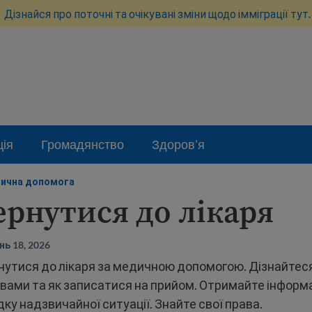
Дізнайся про поточні та очікувані зміни щодо імміграції тут.
ція
Громадянство
Здоров'я
ична допомога
ернутися до лікаря
ь 18, 2026
утися до лікаря за медичною допомогою. Дізнайтеся
з вами та як записатися на прийом. Отримайте інформа
ку надзвичайної ситуації. Знайте свої права.