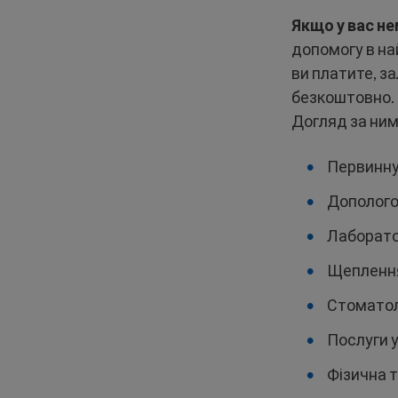
Якщо у вас н
допомогу в на
ви платите, з
безкоштовно. 
Догляд за ним
Первинну
Дополого
Лаборато
Щепленн
Стоматол
Послуги у
Фізична т