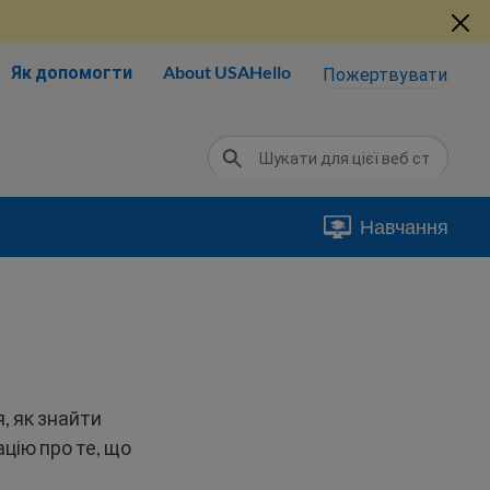
Як допомогти
About USAHello
Пожертвувати
Навчання
, як знайти
цію про те, що