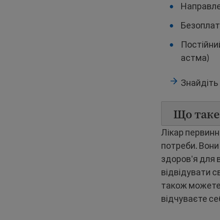
Направле
Безоплатн
Постійни
астма)
Знайдіть
Що таке
Лікар первинн
потреби. Вони
здоров'я для 
відвідувати с
також можете 
відчуваєте се