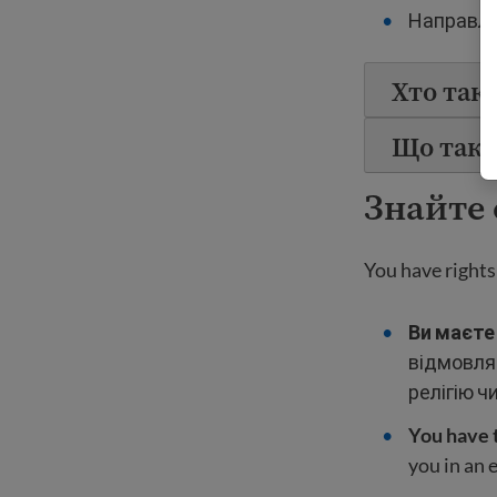
Направле
Хто так
Що таке
Знайте 
You have rights
Ви маєте 
відмовлят
релігію ч
You have 
you in an 