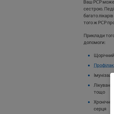
Ваш PCP може 
сестрою. Педі
багато лікарів
того ж PCP пр
Приклади того
допомоги:
Щорічний
Профілак
Імунізаці
Лікування
тощо
Хронічні 
серця