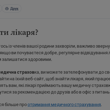
Друк
ти лікаря?
тось із членів вашої родини захворіли, важливо зверн
ь якщо ви почуваєтеся добре, регулярне відвідування 
 залишатися здоровими.
 медична страхов
ка, ви можете зателефонувати до св
айти на їхній веб-сайт, щоб знайти лікаря, який працю
ять вам, які лікарі приймають вашу медичну страховк
тися за рекомендацією до друзів або в офіс з питань
ся більше про
отримання медичного страхування
.