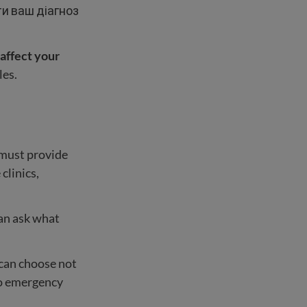
и ваш діагноз
 affect your
les.
must provide
clinics,
can ask what
can choose not
to emergency