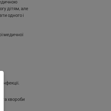
медичною
огу дітям, але
ати одного і
ої медичної
 інфекції.
т та хвороби