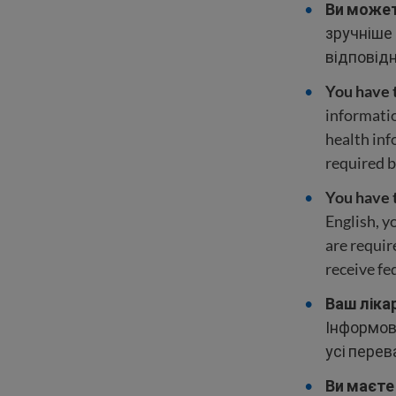
Ви может
зручніше 
відповідн
You have t
informatio
health inf
required b
You have t
English, y
are requir
receive fe
Ваш ліка
Інформов
усі перев
Ви маєте