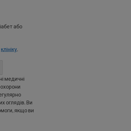
іабет або
о
клініку
.
ні медичні
 охорони
егулярно
х оглядів. Ви
моги, якщо ви