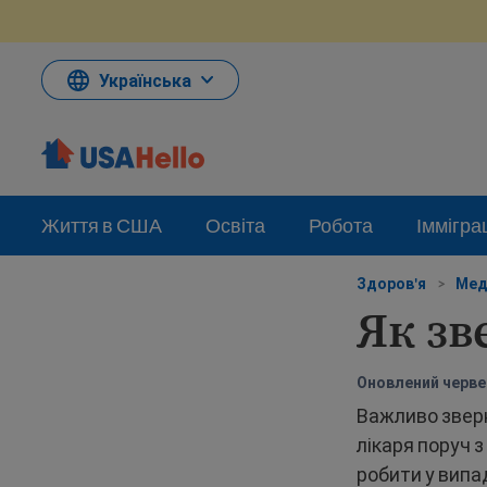
Перейти
до
змісту
Українська
Життя в США
Освіта
Робота
Іммігра
Здоров'я
>
Мед
Як зв
Оновлений червен
Важливо зверн
лікаря поруч 
робити у випад