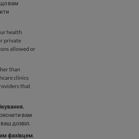
що вам
бити
ur health
r private
ions allowed or
ther than
hcare clinics
roviders that
ікування.
пояснити вам
 ваш дозвіл.
шим фахівцем
.