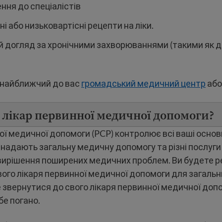
ння до спеціалістів
і або низьковартісні рецепти на ліки.
й догляд за хронічними захворюваннями (такими як д
 найближчий до вас
громадський медичний центр
аб
 лікар первинної медичної допомоги?
ої медичної допомоги (PCP) контролює всі ваші основ
 надають загальну медичну допомогу та різні послуги
вирішення поширених медичних проблем. Ви будете р
вого лікаря первинної медичної допомоги для загальни
звернутися до свого лікаря первинної медичної допо
бе погано.