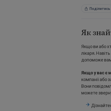
Поділитись
Як знай
Якщо ви або х
лікаря. Навіт
допоможе вам
Якщо у вас є
компанії або з
Вони повідомл
можете зверну
Дізнайте