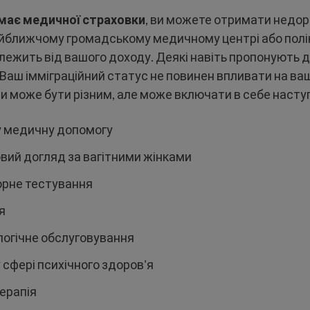
емає медичної страховки
, ви можете отримати недо
йближчому громадському медичному центрі або полікл
алежить від вашого доходу. Деякі навіть пропонують 
Ваш імміграційний статус не повинен впливати на ваш
и може бути різним, але може включати в себе насту
 медичну допомогу
вий догляд за вагітними жінками
рне тестування
я
огічне обслуговування
 сфері психічного здоров'я
ерапія