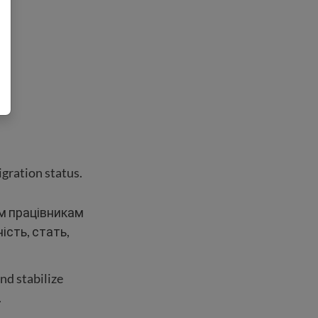
igration status.
м працівникам
ість, стать,
nd stabilize
.