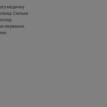
рогу медичну
ініці. Скільки
догляд
е лікування.
пне: