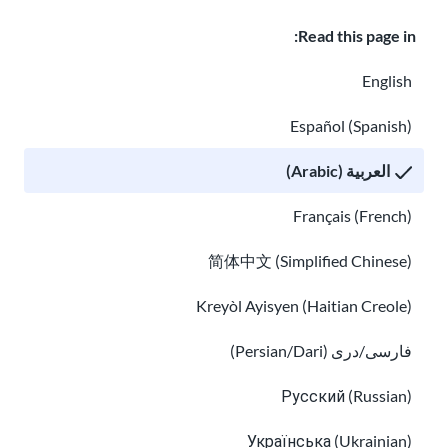
Read this page in:
English
Español (Spanish)
ماذا تفعل إذا قام شخص ما بتهديدك
العربية (Arabic)
فهم الاكتئاب لدى المهاجرين واللاجئين
Français (French)
简体中文 (Simplified Chinese)
Kreyòl Ayisyen (Haitian Creole)
فارسی/دری (Persian/Dari)
Русский (Russian)
فهم الاكتئاب لدى المهاجرين واللاجئين
Українська (Ukrainian)