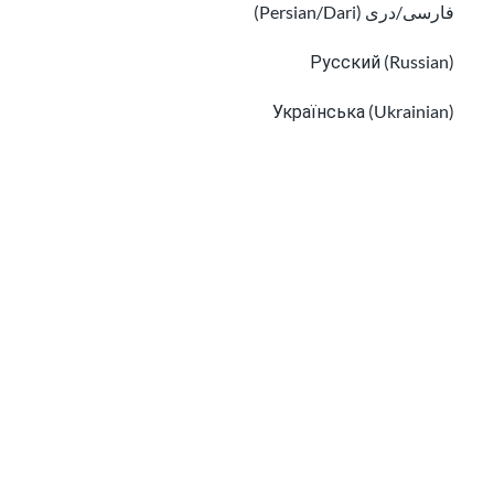
فارسی/دری (Persian/Dari)
حقوق الطلاب المهاجرين وقوانين التعليم
Русский (Russian)
المهاجرون من مجتمع LGBTQ+: الهوية والحقوق
Українська (Ukrainian)
Tiếng Việt (Vietnamese)
Other pages in:
한국어 (Korean)
Ikinyarwanda (Kinyarwanda)
Kiswahili (Swahili)
المهاجرون من مجتمع LGBTQ+: الهوية والحقوق
አማርኛ (Amharic)
قوانين الطفل والتربية في الولايات المتحدة
پښتو (Pashto)