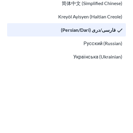
简体中文 (Simplified Chinese)
فرزندم را در مدرسه ثبت نام کن
Kreyòl Ayisyen (Haitian Creole)
در مدرسه به فرزندتان کمک کنید
فارسی/دری (Persian/Dari)
Русский (Russian)
Українська (Ukrainian)
Tiếng Việt (Vietnamese)
Other pages in:
한국어 (Korean)
در مدرسه به فرزندتان کمک کنید
Ikinyarwanda (Kinyarwanda)
گزینه های مراقبت از کودک برای والدین در ایالات متحده آمریک
Kiswahili (Swahili)